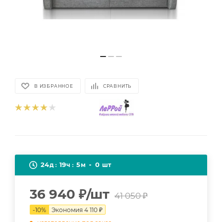
В ИЗБРАННОЕ
СРАВНИТЬ
24
19
5
0
д
ч
м
шт
36 940
₽
/шт
41 050
₽
-
10
%
Экономия
4 110
₽