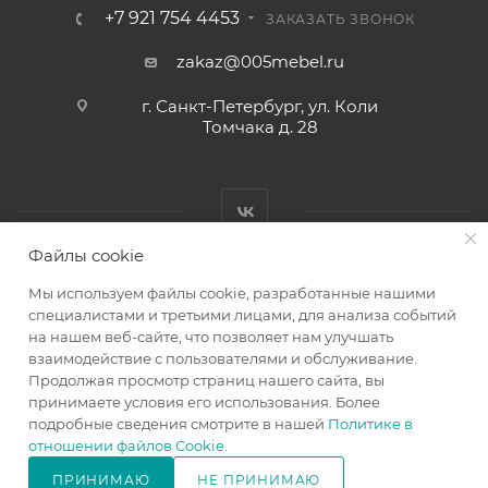
+7 921 754 4453
ЗАКАЗАТЬ ЗВОНОК
zakaz@005mebel.ru
г. Санкт-Петербург, ул. Коли
Томчака д. 28
Файлы cookie
Мы используем файлы cookie, разработанные нашими
специалистами и третьими лицами, для анализа событий
на нашем веб-сайте, что позволяет нам улучшать
Интернет магазин мебели в Санкт-Петербурге © 2000-2026
взаимодействие с пользователями и обслуживание.
г.
Продолжая просмотр страниц нашего сайта, вы
принимаете условия его использования. Более
подробные сведения смотрите в нашей
Политике в
отношении файлов Cookie
.
ПРИНИМАЮ
НЕ ПРИНИМАЮ