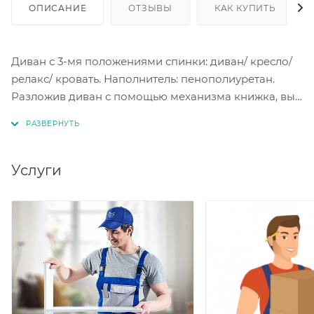
ОПИСАНИЕ
ОТЗЫВЫ
КАК КУПИТЬ
Диван с 3-мя положениями спинки: диван/ кресло/
релакс/ кровать. Наполнитель: пенополиуретан.
Разложив диван с помощью механизма книжка, вы
получаете просторное спальное место. Имеется
также и ящик для белья. В качестве наполнителя
использован пенополиуретан. Высота спального
места 450 мм. Спальное место 1100*1900 мм.
Услуги
Различные варианты исполнения в ткани на выбор.