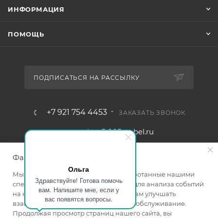
ИНФОРМАЦИЯ
ПОМОЩЬ
ПОДПИСАТЬСЯ НА РАССЫЛКУ
+7 921 754 4453
ЗАКАЗАТЬ ЗВОНОК
zakaz@005mebel.ru
г. Санкт-Петербург, ул. Коли
Файлы cookie
Томчака д. 28
Ольга
Мы используем файлы cookie, разработанные нашими
Здравствуйте! Готова помочь
специалистами и третьими лицами, для анализа событий
вам. Напишите мне, если у
на нашем веб-сайте, что позволяет нам улучшать
вас появятся вопросы.
взаимодействие с пользователями и обслуживание.
Продолжая просмотр страниц нашего сайта, вы