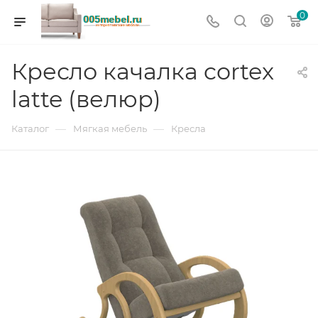
0
Кресло качалка cortex
latte (велюр)
—
—
Каталог
Мягкая мебель
Кресла