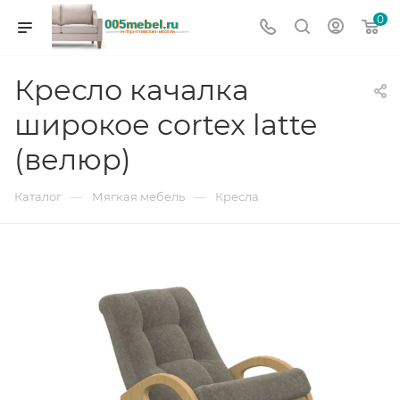
0
Кресло качалка
широкое cortex latte
(велюр)
—
—
Каталог
Мягкая мебель
Кресла