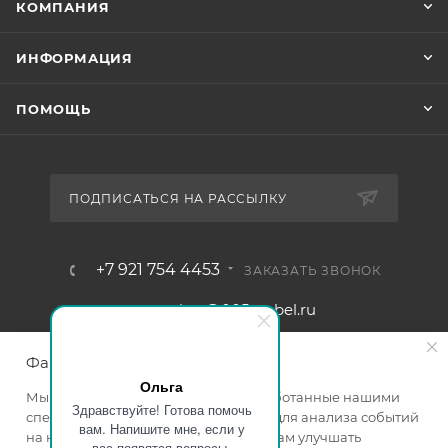
КОМПАНИЯ
ИНФОРМАЦИЯ
ПОМОЩЬ
ПОДПИСАТЬСЯ НА РАССЫЛКУ
+7 921 754 4453
ЗАКАЗАТЬ ЗВОНОК
zakaz@005mebel.ru
г. Санкт-Петербург, ул. Коли
Файлы cookie
Томчака д. 28
Ольга
Мы используем файлы cookie, разработанные нашими
Здравствуйте! Готова помочь
специалистами и третьими лицами, для анализа событий
вам. Напишите мне, если у
на нашем веб-сайте, что позволяет нам улучшать
вас появятся вопросы.