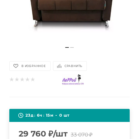
В ИЗБРАННОЕ
СРАВНИТЬ
23
6
15
0
д
ч
м
шт
29 760
₽
/шт
33 070
₽