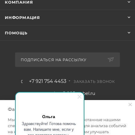
КОМПАНИЯ
ИНФОРМАЦИЯ
ПОМОЩЬ
ПОДПИСАТЬСЯ НА РАССЫЛКУ
+7 921 754 4453
ЗАКАЗАТЬ ЗВОНОК
zakaz@005mebel.ru
г. Санкт-Петербург, ул. Коли
Файлы cookie
Томчака д. 28
Ольга
Мы используем файлы cookie, разработанные нашими
Здравствуйте! Готова помочь
специалистами и третьими лицами, для анализа событий
вам. Напишите мне, если у
на нашем веб-сайте, что позволяет нам улучшать
вас появятся вопросы.