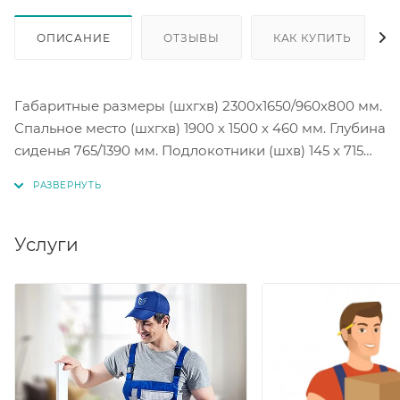
ОПИСАНИЕ
ОТЗЫВЫ
КАК КУПИТЬ
Габаритные размеры (шхгхв) 2300х1650/960х800 мм.
Спальное место (шхгхв) 1900 х 1500 х 460 мм. Глубина
сиденья 765/1390 мм. Подлокотники (шхв) 145 х 715
мм. Бельевой ящик (шхгхв)
1180х620х190/690х1490х190 мм.
Механизм трансформации: еврокнижка.
Услуги
Наполнение матраса: пружинный блок.
Под заказ цветовое исполнение в коллекции ткани
велюр. Коллекция Velutto более 20 цветовых
решений на выбор.