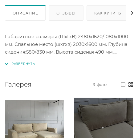
ОПИСАНИЕ
ОТЗЫВЫ
КАК КУПИТЬ
Габаритные размеры (ШхГхВ) 2480х1620/1080х1000
мм. Спальное место (шхгхв) 2030х1600 мм. Глубина
сидения:580/830 мм. Высота сиденья 490 мм.
Толщина боковины: 220 мм. Ящик для белья.
Наполнение: независимый пружинный блок.
Галерея
3
фото
—
Угол: универсальный.
Механизм трансформации: еврокнижка.
Под заказ цветовое исполнение в коллекции ткани
велюр. Коллекция Velutto более 20 цветовых
решений на выбор.