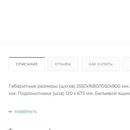
ОПИСАНИЕ
ОТЗЫВЫ
КАК КУПИТЬ
Габаритные размеры (шхгхв) 2550х1680/1050х900 мм. 
мм. Подлокотники (шхв) 120 х 675 мм. Бельевой ящик 
Механизм трансформации: еврокнижка.
Наполнение матраса: пружинный блок.