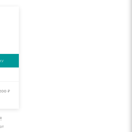
НУ
 200
₽
я
от