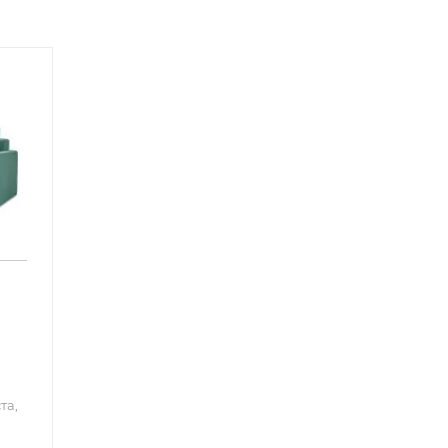
елюр. Коллекция Velutto более 20 цветовых решений на
та,