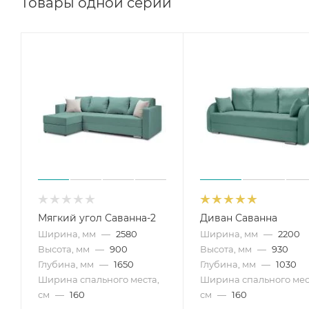
Товары одной серии
Под заказ цветовое исполнение в коллекции ткани в
Мягкий угол Саванна-2
Диван Саванна
Ширина, мм
—
2580
Ширина, мм
—
2200
Высота, мм
—
900
Высота, мм
—
930
Глубина, мм
—
1650
Глубина, мм
—
1030
Ширина спального места,
Ширина спального мес
см
—
160
см
—
160