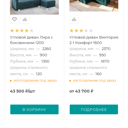
Угловой диван Лира с
Угловой диван Виктория
боковинами 1200
2-1 Комфорт 1600
Ширина, мм
—
2260
Ширина, мм
—
2370
Высота, мм
—
900
Высота, мм
—
950
Глубина, мм
—
1350
Глубина, мм
—
1670
Ширина спального
Ширина спального
места, см
—
120
места, см
—
160
изготовление под заказ
изготовление под заказ
43 500
₽
/шт
от
43 700 ₽
В КОРЗИНУ
ПОДРОБНЕЕ