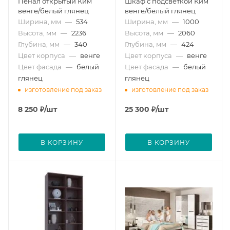
Пенал открытый Ким
Шкаф с подсветкой Ким
венге/белый глянец
венге/белый глянец
Ширина, мм
—
534
Ширина, мм
—
1000
Высота, мм
—
2236
Высота, мм
—
2060
Глубина, мм
—
340
Глубина, мм
—
424
Цвет корпуса
—
венге
Цвет корпуса
—
венге
Цвет фасада
—
белый
Цвет фасада
—
белый
глянец
глянец
изготовление под заказ
изготовление под заказ
8 250
₽
/шт
25 300
₽
/шт
В КОРЗИНУ
В КОРЗИНУ