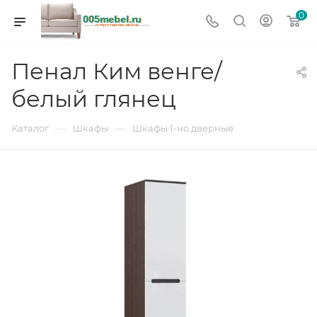
0
Пенал Ким венге/
белый глянец
—
—
Каталог
Шкафы
Шкафы 1-но дверные