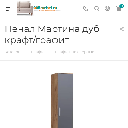
0
Пенал Мартина дуб
крафт/графит
—
—
Каталог
Шкафы
Шкафы 1-но дверные