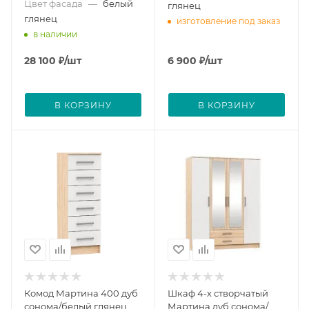
Цвет фасада
—
белый
глянец
глянец
изготовление под заказ
в наличии
28 100
₽
/шт
6 900
₽
/шт
В КОРЗИНУ
В КОРЗИНУ
Комод Мартина 400 дуб
Шкаф 4-х створчатый
сонома/белый глянец
Мартина дуб сонома/