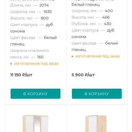
белый глянец
Длина, мм
—
2074
Ширина, мм
—
400
Ширина, мм
—
1635
Высота, мм
—
466
Высота, мм
—
800
Глубина, мм
—
430
Цвет корпуса
—
дуб
Цвет корпуса
—
дуб
сонома
сонома
Цвет фасада
—
белый
Цвет фасада
—
белый
глянец
глянец
Ширина спального
изготовление под заказ
места, см
—
160
изготовление под заказ
11 150
₽
/шт
5 900
₽
/шт
В КОРЗИНУ
В КОРЗИНУ