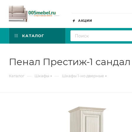
АКЦИИ
КАТАЛОГ
Пенал Престиж-1 сандал
—
—
Каталог
Шкафы
Шкафы 1-но дверные