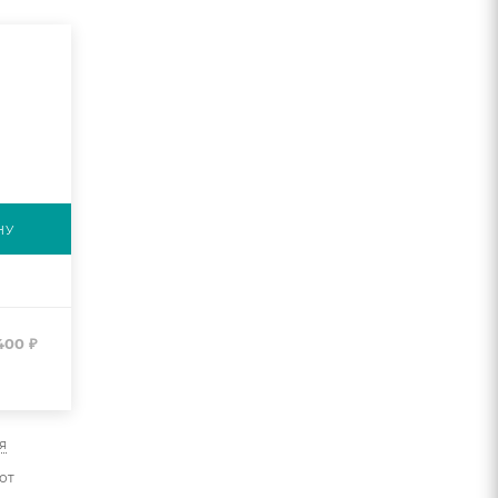
НУ
400
₽
я
от