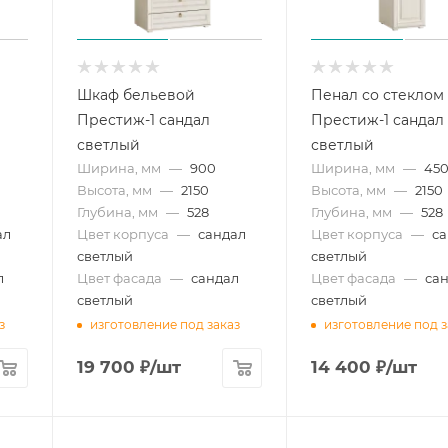
Шкаф бельевой
Пенал со стеклом
Престиж-1 сандал
Престиж-1 сандал
светлый
светлый
Ширина, мм
—
900
Ширина, мм
—
45
Высота, мм
—
2150
Высота, мм
—
2150
Глубина, мм
—
528
Глубина, мм
—
528
ал
Цвет корпуса
—
сандал
Цвет корпуса
—
с
светлый
светлый
л
Цвет фасада
—
сандал
Цвет фасада
—
са
светлый
светлый
з
изготовление под заказ
изготовление под з
19 700
₽
/шт
14 400
₽
/шт