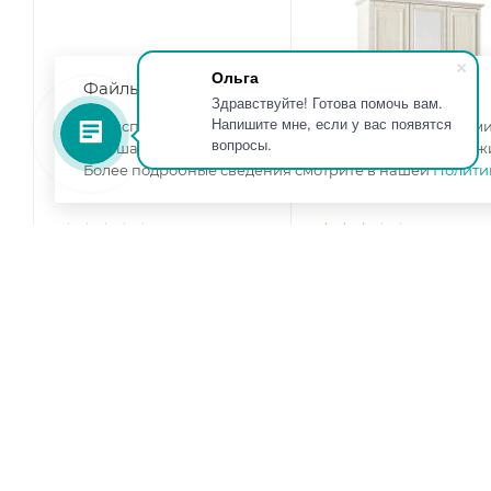
Ольга
Файлы cookie
Здравствуйте! Готова помочь вам.
Напишите мне, если у вас появятся
Мы используем файлы cookie, разработанные нашими 
вопросы.
улучшать взаимодействие с пользователями и обслуж
Более подробные сведения смотрите в нашей
Полити
Полка Престиж-1 сандал
Шкаф 3-х створчатый
светлый
Престиж-1 сандал
Ширина, мм
—
1400
светлый
Высота, мм
—
555
Ширина, мм
—
1500
Глубина, мм
—
336
Высота, мм
—
2236
Цвет корпуса
—
сандал
Глубина, мм
—
528
светлый
Цвет корпуса
—
санд
Цвет фасада
—
сандал
светлый
светлый
Цвет фасада
—
санда
светлый
изготовление под заказ