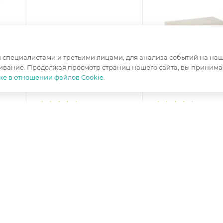
специалистами и третьими лицами, для анализа событий на наше
ивание. Продолжая просмотр страниц нашего сайта, вы принимае
ке в отношении файлов Cookie
.
Тумба ТВ Престиж-1
Тумбы Престиж-1 
сандал светлый
светлый
Ширина, мм
—
1400
Ширина, мм
—
50
Высота, мм
—
452
Высота, мм
—
350
Глубина, мм
—
528
Глубина, мм
—
374
Цвет корпуса
—
сандал
Цвет корпуса
—
с
светлый
светлый
ал
Цвет фасада
—
сандал
Цвет фасада
—
са
светлый
светлый
л
изготовление под заказ
изготовление под з