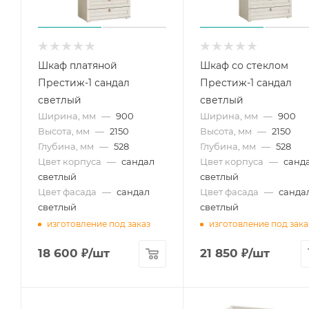
Шкаф платяной
Шкаф со стеклом
Престиж-1 сандал
Престиж-1 сандал
светлый
светлый
Ширина, мм
—
900
Ширина, мм
—
900
Высота, мм
—
2150
Высота, мм
—
2150
Глубина, мм
—
528
Глубина, мм
—
528
Цвет корпуса
—
сандал
Цвет корпуса
—
санд
светлый
светлый
Цвет фасада
—
сандал
Цвет фасада
—
санда
светлый
светлый
изготовление под заказ
изготовление под зака
18 600
₽
/шт
21 850
₽
/шт