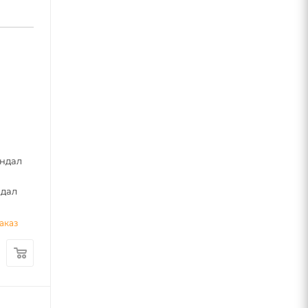
0
андал
ндал
аказ