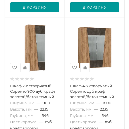
В КОРЗИНУ
В КОРЗИНУ
Шкаф 2-х створчатый
Шкаф 4-х створчатый
Соренто 900 дуб крафт
Соренто дуб крафт
золотой/бетон темный
золотой/бетон темный
Ширина, мм
—
900
Ширина, мм
—
1800
Высота, мм
—
2235
Высота, мм
—
2235
Глубина, мм
—
546
Глубина, мм
—
546
Цвет корпуса
—
дуб
Цвет корпуса
—
дуб
крафт золотой
крафт золотой