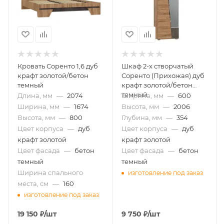
Кровать Соренто 1,6 дуб
Шкаф 2-х створчатый
крафт золотой/бетон
Соренто (Прихожая) дуб
темный
крафт золотой/бетон
темный
Длина, мм
—
2074
Ширина, мм
—
600
Ширина, мм
—
1674
Высота, мм
—
2006
Высота, мм
—
800
Глубина, мм
—
354
Цвет корпуса
—
дуб
Цвет корпуса
—
дуб
крафт золотой
крафт золотой
Цвет фасада
—
бетон
Цвет фасада
—
бетон
темный
темный
Ширина спального
изготовление под заказ
места, см
—
160
изготовление под заказ
19 150
₽
/шт
9 750
₽
/шт