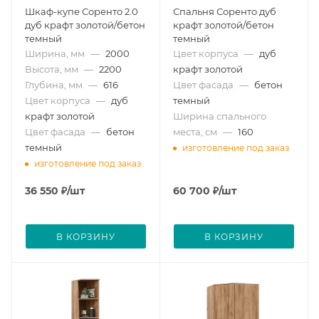
Шкаф-купе Соренто 2.0
Спальня Соренто дуб
дуб крафт золотой/бетон
крафт золотой/бетон
темный
темный
Ширина, мм
—
2000
Цвет корпуса
—
дуб
Высота, мм
—
2200
крафт золотой
Глубина, мм
—
616
Цвет фасада
—
бетон
Цвет корпуса
—
дуб
темный
крафт золотой
Ширина спального
Цвет фасада
—
бетон
места, см
—
160
темный
изготовление под заказ
изготовление под заказ
36 550
₽
/шт
60 700
₽
/шт
В КОРЗИНУ
В КОРЗИНУ