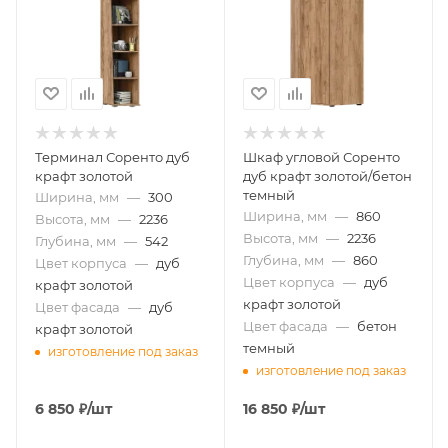
Терминал Соренто дуб
Шкаф угловой Соренто
крафт золотой
дуб крафт золотой/бетон
темный
Ширина, мм
—
300
Ширина, мм
—
860
Высота, мм
—
2236
Высота, мм
—
2236
Глубина, мм
—
542
Глубина, мм
—
860
Цвет корпуса
—
дуб
Цвет корпуса
—
дуб
крафт золотой
крафт золотой
Цвет фасада
—
дуб
Цвет фасада
—
бетон
крафт золотой
темный
изготовление под заказ
изготовление под заказ
6 850
₽
/шт
16 850
₽
/шт