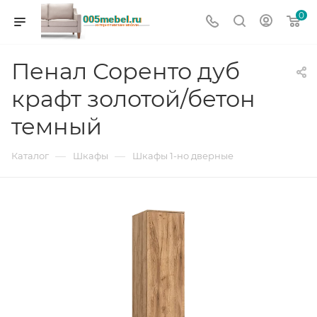
0
Пенал Соренто дуб
крафт золотой/бетон
темный
—
—
Каталог
Шкафы
Шкафы 1-но дверные