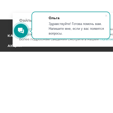
Ольга
Файлы cookie
Здравствуйте! Готова помочь вам.
Напишите мне, если у вас появятся
Мы используем файлы cookie, разработанные нашими 
вопросы.
улучшать взаимодействие с пользователями и обслуж
КАТАЛОГ
КОМПАНИЯ
Более подробные сведения смотрите в нашей
Полити
АКЦИИ
УСЛУГИ
БРЕНДЫ