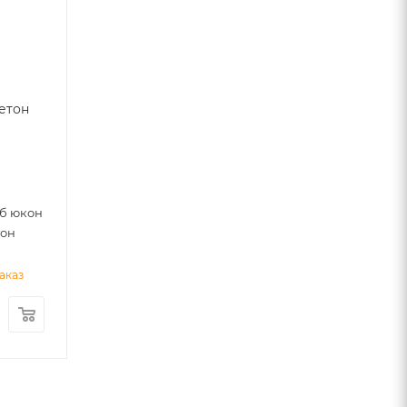
етон
б юкон
тон
аказ