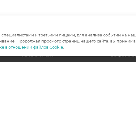
специалистами и третьими лицами, для анализа событий на наше
ивание. Продолжая просмотр страниц нашего сайта, вы принимае
ИНФОРМАЦИЯ
ПОМОЩЬ
ке в отношении файлов Cookie
.
Условия оплаты
Вопрос-отв
Условия доставки
Гарантия на товар
Политика