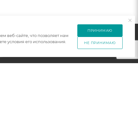
ПРИНИМАЮ
м веб-сайте, что позволяет нам
те условия его использования.
НЕ ПРИНИМАЮ
ПОДПИСАТЬСЯ НА РАССЫЛКУ
ет
+7 921 754 4453
ЗАКАЗАТЬ ЗВОНОК
zakaz@005mebel.ru
г. Санкт-Петербург, ул. Коли
Томчака д. 28