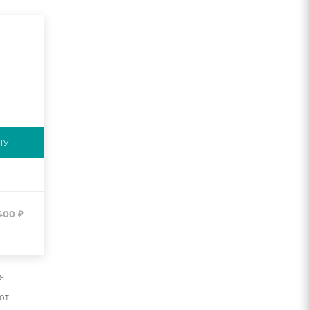
НУ
400
₽
я
от