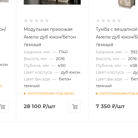
он/
Модульная прихожая
Тумба с вешалкой
Амели дуб юкон/бетон
Амели дуб юкон/б
темный
темный
Ширина, мм
—
1740
Ширина, мм
—
592
Высота, мм
—
2016
Высота, мм
—
2016
юкон
Глубина, мм
—
490
Глубина, мм
—
458
Цвет корпуса
—
дуб юкон
Цвет корпуса
—
ду
Цвет фасада
—
бетон
Цвет фасада
—
бе
темный
темный
з
изготовление под заказ
изготовление под з
28 100
₽
/шт
7 350
₽
/шт