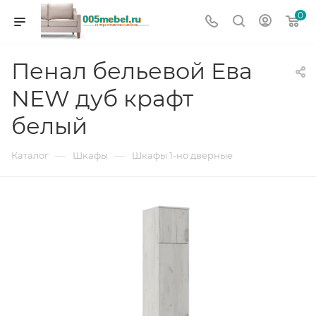
0
Пенал бельевой Ева
NEW дуб крафт
белый
—
—
Каталог
Шкафы
Шкафы 1-но дверные