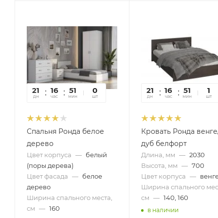
21
16
51
44
0
21
16
51
44
1
дн
час
мин
сек
шт
дн
час
мин
сек
шт
Спальня Ронда белое
Кровать Ронда венге
дерево
дуб белфорт
Цвет корпуса
—
белый
Длина, мм
—
2030
(поры дерева)
Высота, мм
—
700
Цвет фасада
—
белое
Цвет корпуса
—
венг
дерево
Ширина спального мес
Ширина спального места,
см
—
140, 160
см
—
160
в наличии