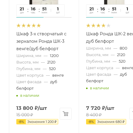
21
16
51
44
1
21
16
51
44
1
дн
час
мин
сек
шт
дн
час
мин
сек
шт
Шкаф 3-х створчатый с
Шкаф Ронда ШК-2 ве
зеркалом Ронда ШК-3
дуб белфорт
Ширина, мм
—
800
венге/дуб белфорт
Высота, мм
—
2120
Ширина, мм
—
1200
Глубина, мм
—
520
Высота, мм
—
2120
Цвет корпуса
—
венг
Глубина, мм
—
520
Цвет фасада
—
дуб
Цвет корпуса
—
венге
белфорт
Цвет фасада
—
дуб
белфорт
в наличии
в наличии
13 800
₽
/шт
7 720
₽
/шт
15 000
₽
8 400
₽
-
8
%
Экономия
1 200
₽
-
8
%
Экономия
680
₽