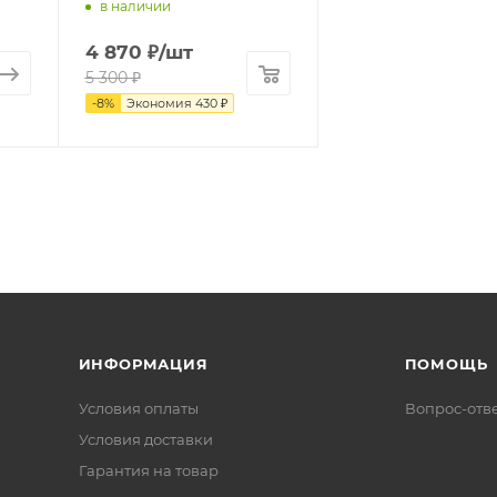
в наличии
4 870
₽
/шт
5 300
₽
-
8
%
Экономия
430
₽
ИНФОРМАЦИЯ
ПОМОЩЬ
Условия оплаты
Вопрос-отв
Условия доставки
Гарантия на товар