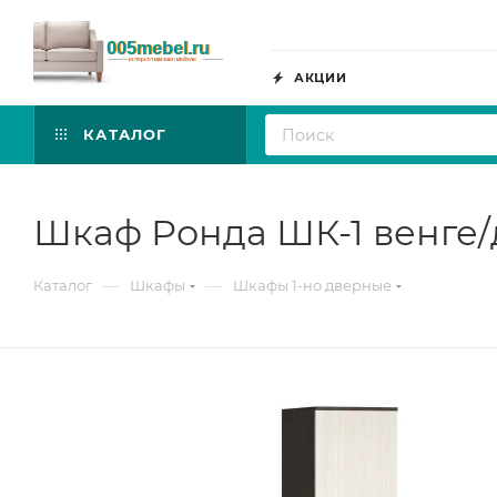
АКЦИИ
КАТАЛОГ
Шкаф Ронда ШК-1 венге/
—
—
Каталог
Шкафы
Шкафы 1-но дверные