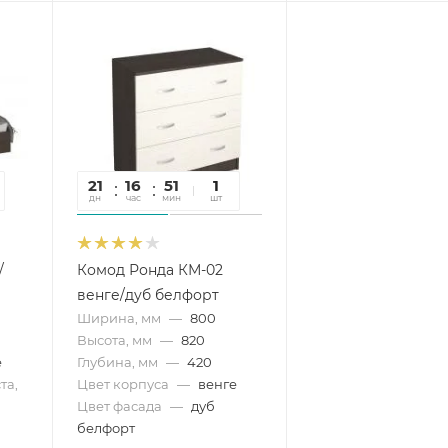
21
16
51
44
1
дн
час
мин
сек
шт
/
Комод Ронда КМ-02
венге/дуб белфорт
Ширина, мм
—
800
Высота, мм
—
820
е
Глубина, мм
—
420
та,
Цвет корпуса
—
венге
Цвет фасада
—
дуб
белфорт