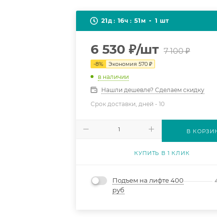
21
16
51
1
д
ч
м
шт
6 530
₽
/шт
7 100
₽
-
8
%
Экономия
570
₽
в наличии
Нашли дешевле? Сделаем скидку
Срок доставки, дней -
10
В КОРЗИ
КУПИТЬ В 1 КЛИК
Подъем на лифте 400
руб