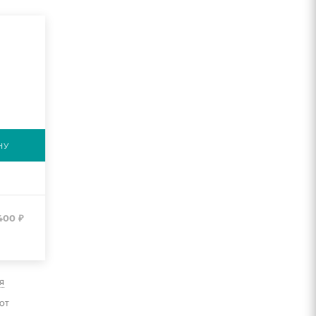
НУ
400
₽
я
от