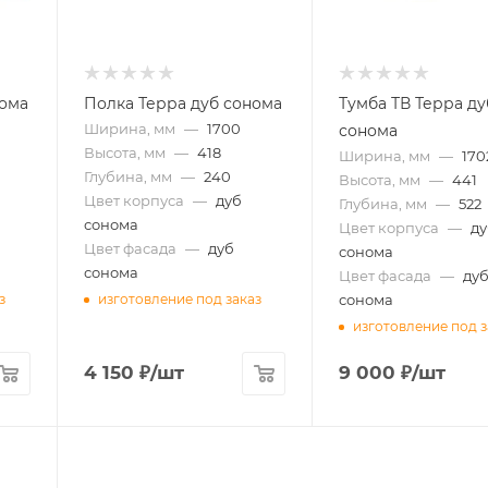
нома
Полка Терра дуб сонома
Тумба ТВ Терра ду
Ширина, мм
—
1700
сонома
Высота, мм
—
418
Ширина, мм
—
170
Глубина, мм
—
240
Высота, мм
—
441
Цвет корпуса
—
дуб
Глубина, мм
—
522
сонома
Цвет корпуса
—
д
Цвет фасада
—
дуб
сонома
сонома
Цвет фасада
—
ду
сонома
з
изготовление под заказ
изготовление под з
4 150
₽
/шт
9 000
₽
/шт