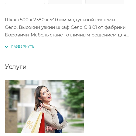
Шкаф 500 х 2380 х 540 мм модульной системы
Село. Высокий узкий шкаф Село С 8.01 от фабрики
Боровичи-Мебель станет отличным решением для
организации хранения вещей. Этот шкаф имеет
белый цвет, который гармонично впишется в любой
интерьер. Благодаря своей конструкции, шкаф
позволяет эффективно использовать пространство.
Услуги
Внутри шкафа есть удобные полки, на которых
можно разместить одежду или другие предметы.
Материал ЛДСП.