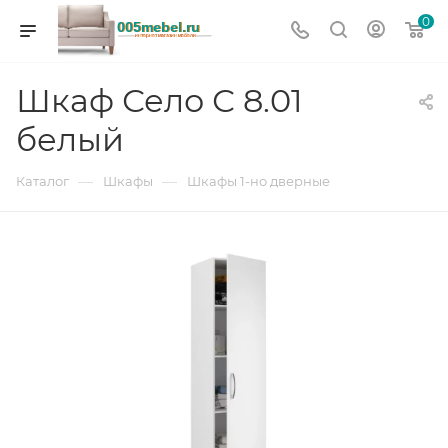
0
Шкаф Село С 8.01
белый
—
—
Каталог
Шкафы
Шкафы 1-но дверные