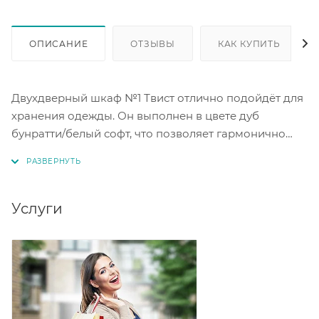
ОПИСАНИЕ
ОТЗЫВЫ
КАК КУПИТЬ
Двухдверный шкаф №1 Твист отлично подойдёт для
хранения одежды. Он выполнен в цвете дуб
бунратти/белый софт, что позволяет гармонично
вписать его в любой интерьер. Шкаф изготовлен из
ЛДСП и МДФ. Петли с доводчиком обеспечивают
плавное и бесшумное закрытие дверей. Материал и
конструкция шкафа гарантируют его долговечность
Услуги
и надёжность.