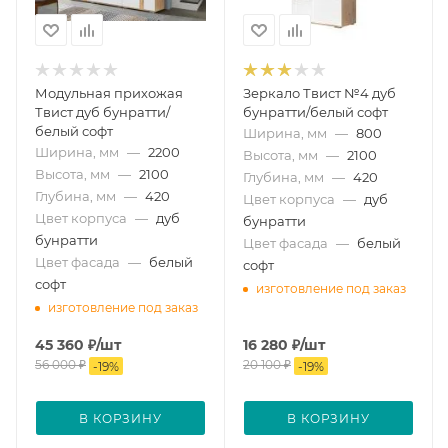
Модульная прихожая
Зеркало Твист №4 дуб
Твист дуб бунратти/
бунратти/белый софт
белый софт
Ширина, мм
—
800
Ширина, мм
—
2200
Высота, мм
—
2100
Высота, мм
—
2100
Глубина, мм
—
420
Глубина, мм
—
420
Цвет корпуса
—
дуб
Цвет корпуса
—
дуб
бунратти
бунратти
Цвет фасада
—
белый
Цвет фасада
—
белый
софт
софт
изготовление под заказ
изготовление под заказ
45 360
₽
/шт
16 280
₽
/шт
56 000
₽
20 100
₽
-
19
%
-
19
%
В КОРЗИНУ
В КОРЗИНУ