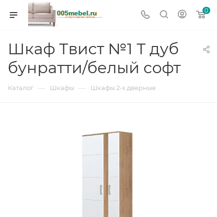
0
Шкаф Твист №1 Т дуб
бунратти/белый софт
—
—
Каталог
Шкафы
Шкафы 2-х дверные