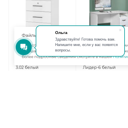
Ольга
Файлы cookie
Здравствуйте! Готова помочь вам.
Напишите мне, если у вас появятся
Мы используем файлы cookie, разработанные нашими 
вопросы.
улучшать взаимодействие с пользователями и обслуж
Более подробные сведения смотрите в нашей
Полити
Тумба на колесиках МД
Письменный стол
3.02 белый
Лидер-6 белый
Ширина, мм
—
450
Ширина, мм
—
1020
Высота, мм
—
590
Высота, мм
—
750
Глубина, мм
—
400
Глубина, мм
—
600
Цвет корпуса
—
белый
Цвет корпуса
—
белы
Цвет фасада
—
белый
Цвет фасада
—
белый
шагрень
в наличии
в наличии
4 300
₽
/шт
6 400
₽
/шт