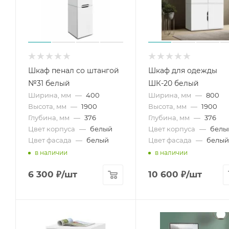
Шкаф пенал со штангой
Шкаф для одежды
№31 белый
ШК-20 белый
Ширина, мм
—
400
Ширина, мм
—
800
Высота, мм
—
1900
Высота, мм
—
1900
Глубина, мм
—
376
Глубина, мм
—
376
Цвет корпуса
—
белый
Цвет корпуса
—
белы
Цвет фасада
—
белый
Цвет фасада
—
белый
в наличии
в наличии
6 300
₽
/шт
10 600
₽
/шт