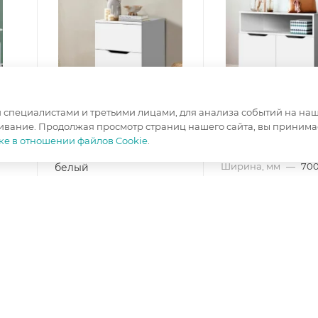
специалистами и третьими лицами, для анализа событий на наше
ивание. Продолжая просмотр страниц нашего сайта, вы принимае
ке в отношении файлов Cookie
.
Тумба офисная МД 3.11
Тумба МД 3.12 бел
Ширина, мм
—
70
белый
Высота, мм
—
730
Ширина, мм
—
400
Глубина, мм
—
500
Высота, мм
—
610
Цвет корпуса
—
б
Глубина, мм
—
400
Цвет фасада
—
бе
й
Цвет корпуса
—
белый
Цвет фасада
—
белый
в наличии
в наличии
3 950
₽
/шт
5 250
₽
/шт