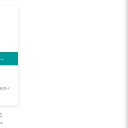
НУ
500
₽
я
от