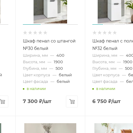
Шкаф пенал со штангой
Шкаф пенал с пол
№30 белый
№32 белый
Ширина, мм
—
400
Ширина, мм
—
40
Высота, мм
—
1900
Высота, мм
—
1900
Глубина, мм
—
500
Глубина, мм
—
500
й
Цвет корпуса
—
белый
Цвет корпуса
—
б
Цвет фасада
—
белый
Цвет фасада
—
бе
в наличии
в наличии
7 300
₽
/шт
6 750
₽
/шт