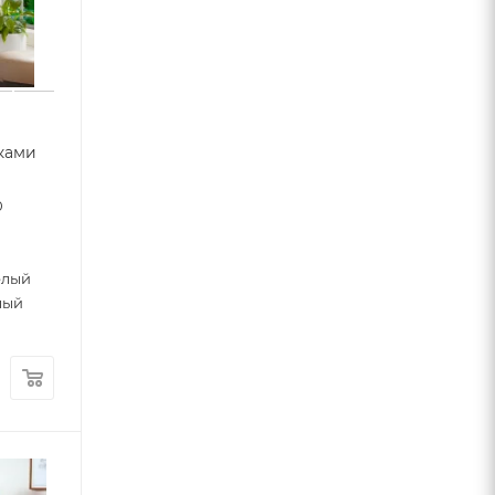
ками
0
елый
лый