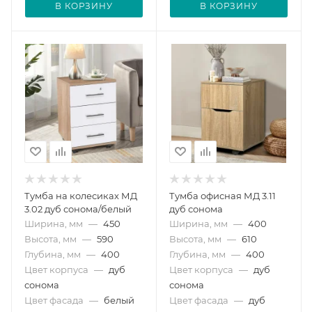
В КОРЗИНУ
В КОРЗИНУ
Тумба на колесиках МД
Тумба офисная МД 3.11
3.02 дуб сонома/белый
дуб сонома
Ширина, мм
—
450
Ширина, мм
—
400
Высота, мм
—
590
Высота, мм
—
610
Глубина, мм
—
400
Глубина, мм
—
400
Цвет корпуса
—
дуб
Цвет корпуса
—
дуб
сонома
сонома
Цвет фасада
—
белый
Цвет фасада
—
дуб