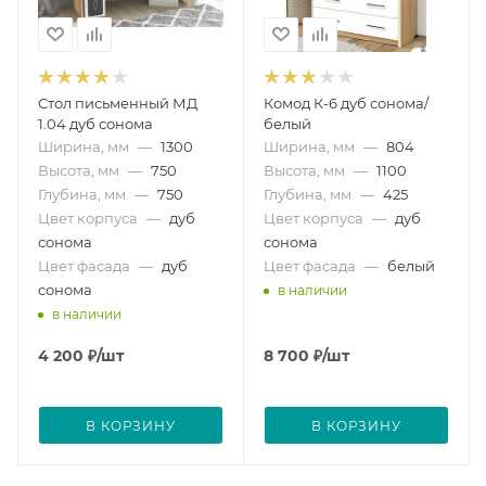
Стол письменный МД
Комод К-6 дуб сонома/
1.04 дуб сонома
белый
Ширина, мм
—
1300
Ширина, мм
—
804
Высота, мм
—
750
Высота, мм
—
1100
Глубина, мм
—
750
Глубина, мм
—
425
Цвет корпуса
—
дуб
Цвет корпуса
—
дуб
сонома
сонома
Цвет фасада
—
дуб
Цвет фасада
—
белый
сонома
в наличии
в наличии
4 200
₽
/шт
8 700
₽
/шт
В КОРЗИНУ
В КОРЗИНУ