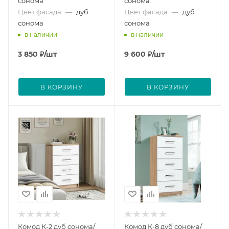
сонома
сонома
Цвет фасада
—
дуб
Цвет фасада
—
дуб
сонома
сонома
в наличии
в наличии
3 850
₽
/шт
9 600
₽
/шт
В КОРЗИНУ
В КОРЗИНУ
Комод К-2 дуб сонома/
Комод К-8 дуб сонома/