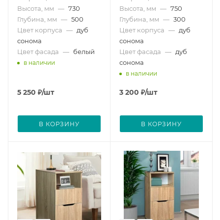
Высота, мм
—
730
Высота, мм
—
750
Глубина, мм
—
500
Глубина, мм
—
300
Цвет корпуса
—
дуб
Цвет корпуса
—
дуб
сонома
сонома
Цвет фасада
—
белый
Цвет фасада
—
дуб
сонома
в наличии
в наличии
5 250
₽
/шт
3 200
₽
/шт
В КОРЗИНУ
В КОРЗИНУ