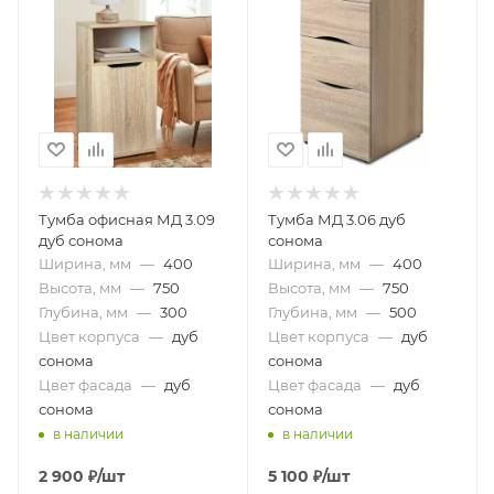
Тумба офисная МД 3.09
Тумба МД 3.06 дуб
дуб сонома
сонома
Ширина, мм
—
400
Ширина, мм
—
400
Высота, мм
—
750
Высота, мм
—
750
Глубина, мм
—
300
Глубина, мм
—
500
Цвет корпуса
—
дуб
Цвет корпуса
—
дуб
сонома
сонома
Цвет фасада
—
дуб
Цвет фасада
—
дуб
сонома
сонома
в наличии
в наличии
2 900
₽
/шт
5 100
₽
/шт