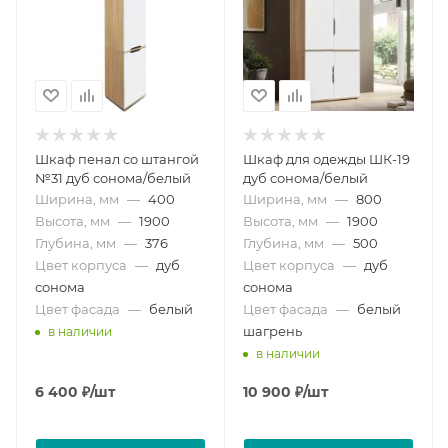
Шкаф пенал со штангой
Шкаф для одежды ШК-19
№31 дуб сонома/белый
дуб сонома/белый
Ширина, мм
—
400
Ширина, мм
—
800
Высота, мм
—
1900
Высота, мм
—
1900
Глубина, мм
—
376
Глубина, мм
—
500
Цвет корпуса
—
дуб
Цвет корпуса
—
дуб
сонома
сонома
Цвет фасада
—
белый
Цвет фасада
—
белый
шагрень
в наличии
в наличии
6 400
₽
/шт
10 900
₽
/шт