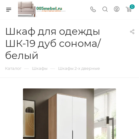
0
Шкаф для одежды
ШК-19 дуб сонома/
белый
—
—
Каталог
Шкафы
Шкафы 2-х дверные