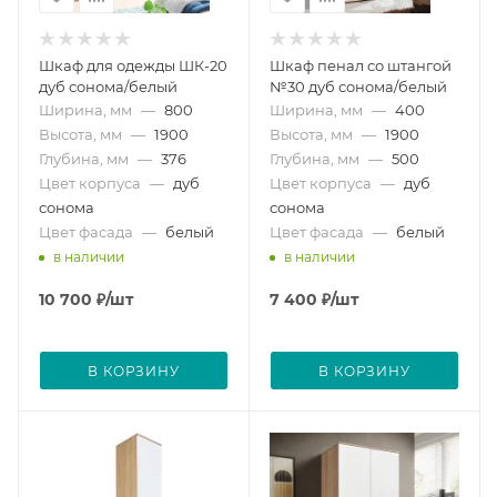
Шкаф для одежды ШК-20
Шкаф пенал со штангой
дуб сонома/белый
№30 дуб сонома/белый
Ширина, мм
—
800
Ширина, мм
—
400
Высота, мм
—
1900
Высота, мм
—
1900
Глубина, мм
—
376
Глубина, мм
—
500
Цвет корпуса
—
дуб
Цвет корпуса
—
дуб
сонома
сонома
Цвет фасада
—
белый
Цвет фасада
—
белый
в наличии
в наличии
10 700
₽
/шт
7 400
₽
/шт
В КОРЗИНУ
В КОРЗИНУ