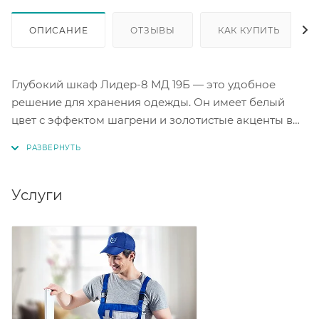
ОПИСАНИЕ
ОТЗЫВЫ
КАК КУПИТЬ
Глубокий шкаф Лидер-8 МД 19Б — это удобное
решение для хранения одежды. Он имеет белый
цвет с эффектом шагрени и золотистые акценты в
цвете крафт золото. Размеры шкафа — 80 х 50 х 190
см. Внутри шкафа есть штанга для верхней одежды
и полка. Этот шкаф станет практичным элементом
вашего интерьера.
Услуги