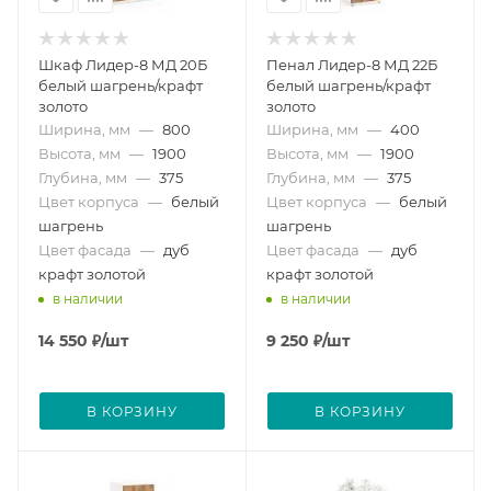
Шкаф Лидер-8 МД 20Б
Пенал Лидер-8 МД 22Б
белый шагрень/крафт
белый шагрень/крафт
золото
золото
Ширина, мм
—
800
Ширина, мм
—
400
Высота, мм
—
1900
Высота, мм
—
1900
Глубина, мм
—
375
Глубина, мм
—
375
Цвет корпуса
—
белый
Цвет корпуса
—
белый
шагрень
шагрень
Цвет фасада
—
дуб
Цвет фасада
—
дуб
крафт золотой
крафт золотой
в наличии
в наличии
14 550
₽
/шт
9 250
₽
/шт
В КОРЗИНУ
В КОРЗИНУ