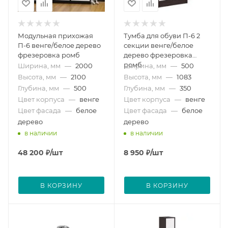
Модульная прихожая
Тумба для обуви П-6 2
П-6 венге/белое дерево
секции венге/белое
фрезеровка ромб
дерево фрезеровка
ромб
Ширина, мм
—
2000
Ширина, мм
—
500
Высота, мм
—
2100
Высота, мм
—
1083
Глубина, мм
—
500
Глубина, мм
—
350
Цвет корпуса
—
венге
Цвет корпуса
—
венге
Цвет фасада
—
белое
Цвет фасада
—
белое
дерево
дерево
в наличии
в наличии
48 200
₽
/шт
8 950
₽
/шт
В КОРЗИНУ
В КОРЗИНУ