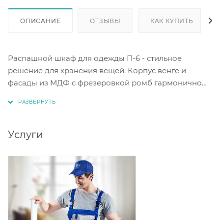
ОПИСАНИЕ
ОТЗЫВЫ
КАК КУПИТЬ
Распашной шкаф для одежды П-6 - стильное
решение для хранения вещей. Корпус венге и
фасады из МДФ с фрезеровкой ромб гармонично
впишутся в интерьер. Размеры шкафа составляют
60х50х210 см, что позволяет эффективно
использовать пространство. Такая мебель станет не
только практичным решением для хранения
Услуги
одежды, но и украсит ваш дом. Шкаф П-6 сочетает в
себе функциональность и эстетику.