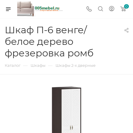
0
Шкаф П-6 венге/
белое дерево
фрезеровка ромб
—
—
Каталог
Шкафы
Шкафы 2-х дверные