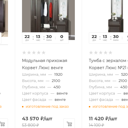
22
13
30
09
0
22
13
30
0
дн
час
мин
сек
шт
дн
час
мин
се
Модульная прихожая
Тумба с зеркалом
Корвет Люкс венге
Корвет Люкс №21 
Ширина, мм
—
1920
Ширина, мм
—
520
Высота, мм
—
2100
Высота, мм
—
2100
Глубина, мм
—
450
Глубина, мм
—
450
е
Цвет корпуса
—
венге
Цвет корпуса
—
ве
Цвет фасада
—
венге
Цвет фасада
—
ве
з
изготовление под заказ
изготовление под з
43 570
₽
/шт
11 420
₽
/шт
53 800
₽
14 100
₽