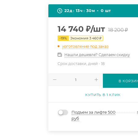
22
13
30
0
д
ч
м
шт
14 740
₽
/шт
18 200
₽
-
19
%
Экономия
3 460
₽
изготовление под заказ
Нашли дешевле? Сделаем скидку
Срок доставки, дней -
18
В КОРЗИ
КУПИТЬ В 1 КЛИК
Подъем за лифте 500
руб