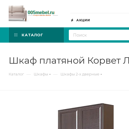
АКЦИИ
КАТАЛОГ
Шкаф платяной Корвет 
—
—
Каталог
Шкафы
Шкафы 2-х дверные