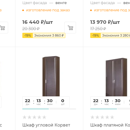
Цвет фасада
—
венге
Цвет фасада
—
ве
з
изготовление под заказ
изготовление под з
16 440
₽
/шт
13 970
₽
/шт
20 300
₽
17 250
₽
-
19
%
Экономия
3 860
₽
-
19
%
Экономия
3 280
22
13
30
09
0
22
13
30
0
дн
час
мин
сек
шт
дн
час
мин
се
с
Шкаф угловой Корвет
Шкаф платяной К