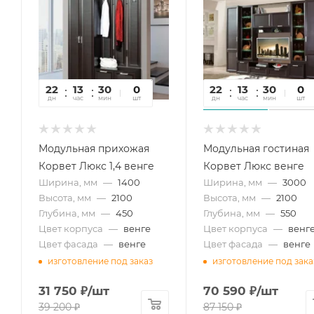
22
13
30
09
0
22
13
30
09
0
дн
час
мин
сек
шт
дн
час
мин
сек
шт
Модульная прихожая
Модульная гостиная
Корвет Люкс 1,4 венге
Корвет Люкс венге
Ширина, мм
—
1400
Ширина, мм
—
3000
Высота, мм
—
2100
Высота, мм
—
2100
Глубина, мм
—
450
Глубина, мм
—
550
Цвет корпуса
—
венге
Цвет корпуса
—
венг
Цвет фасада
—
венге
Цвет фасада
—
венге
изготовление под заказ
изготовление под зака
31 750
₽
/шт
70 590
₽
/шт
39 200
₽
87 150
₽