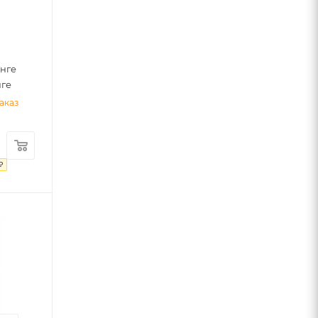
0
нге
нге
аказ
₽