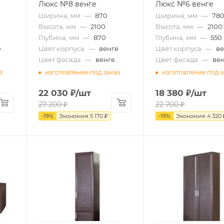
Люкс №8 венге
Люкс №6 венге
Ширина, мм
—
870
Ширина, мм
—
78
Высота, мм
—
2100
Высота, мм
—
2100
Глубина, мм
—
870
Глубина, мм
—
550
е
Цвет корпуса
—
венге
Цвет корпуса
—
ве
Цвет фасада
—
венге
Цвет фасада
—
ве
з
изготовление под заказ
изготовление под з
22 030
₽
/шт
18 380
₽
/шт
27 200
₽
22 700
₽
-
19
%
Экономия
5 170
₽
-
19
%
Экономия
4 320