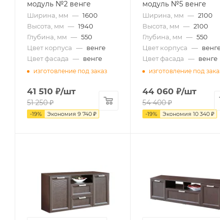
модуль №2 венге
модуль №5 венге
Ширина, мм
—
1600
Ширина, мм
—
2100
Высота, мм
—
1940
Высота, мм
—
2100
Глубина, мм
—
550
Глубина, мм
—
550
Цвет корпуса
—
венге
Цвет корпуса
—
венг
Цвет фасада
—
венге
Цвет фасада
—
венге
изготовление под заказ
изготовление под зака
41 510
₽
/шт
44 060
₽
/шт
51 250
₽
54 400
₽
-
19
%
Экономия
9 740
₽
-
19
%
Экономия
10 340
₽