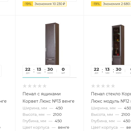
-
19
%
Экономия
10 230
₽
-
19
%
Экономия
2 680
22
13
30
09
0
22
13
30
0
дн
час
мин
сек
шт
дн
час
мин
се
Пенал с ящиками
Пенал стекло Кор
нге
Корвет Люкс №13 венге
Люкс модуль №12 
Ширина, мм
—
450
Ширина, мм
—
45
Высота, мм
—
2100
Высота, мм
—
2100
Глубина, мм
—
450
Глубина, мм
—
450
е
Цвет корпуса
—
венге
Цвет корпуса
—
ве