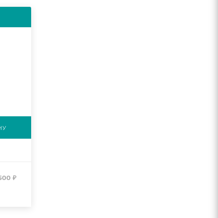
НУ
500
₽