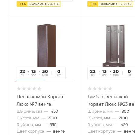
-
19
%
Экономия
7 450
₽
-
19
%
Экономия
16 560
₽
22
13
30
09
0
22
13
30
09
0
дн
час
мин
сек
шт
дн
час
мин
сек
шт
Пенал комби Корвет
Тумба с вешалкой
Люкс №7 венге
Корвет Люкс №23 ве
Ширина, мм
—
450
Ширина, мм
—
800
Высота, мм
—
2100
Высота, мм
—
2100
Глубина, мм
—
550
Глубина, мм
—
450
Цвет корпуса
—
венге
Цвет корпуса
—
венг