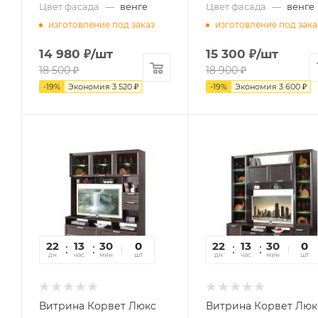
Цвет фасада
—
венге
Цвет фасада
—
венге
изготовление под заказ
изготовление под зака
14 980
₽
/шт
15 300
₽
/шт
18 500
₽
18 900
₽
-
19
%
Экономия
3 520
₽
-
19
%
Экономия
3 600
₽
22
13
30
09
0
22
13
30
09
0
дн
час
мин
сек
шт
дн
час
мин
сек
шт
Витрина Корвет Люкс
Витрина Корвет Люк