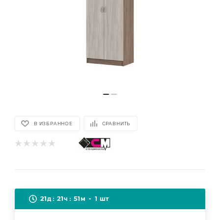
В ИЗБРАННОЕ
СРАВНИТЬ
21
21
51
1
д
ч
м
шт