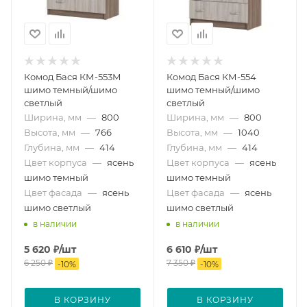
Комод Бася КМ-553М
Комод Бася КМ-554
шимо темный/шимо
шимо темный/шимо
светлый
светлый
Ширина, мм
—
800
Ширина, мм
—
800
Высота, мм
—
766
Высота, мм
—
1040
Глубина, мм
—
414
Глубина, мм
—
414
Цвет корпуса
—
ясень
Цвет корпуса
—
ясень
шимо темный
шимо темный
Цвет фасада
—
ясень
Цвет фасада
—
ясень
шимо светлый
шимо светлый
в наличии
в наличии
5 620
₽
/шт
6 610
₽
/шт
6 250
₽
7 350
₽
-
10
%
-
10
%
В КОРЗИНУ
В КОРЗИНУ