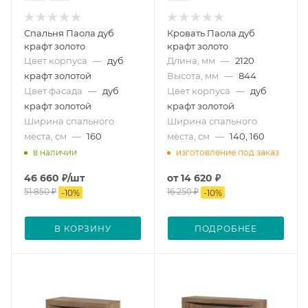
Спальня Паола дуб
Кровать Паола дуб
крафт золото
крафт золото
Цвет корпуса
—
дуб
Длина, мм
—
2120
крафт золотой
Высота, мм
—
844
Цвет фасада
—
дуб
Цвет корпуса
—
дуб
крафт золотой
крафт золотой
Ширина спального
Ширина спального
места, см
—
160
места, см
—
140, 160
в наличии
изготовление под заказ
46 660
₽
/шт
от
14 620 ₽
51 850
₽
16 250 ₽
-
10
%
-
10
%
В КОРЗИНУ
ПОДРОБНЕЕ