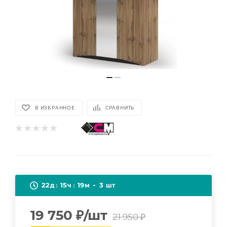
В ИЗБРАННОЕ
СРАВНИТЬ
22
15
19
3
д
ч
м
шт
19 750
₽
/шт
21 950
₽