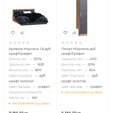
Кровать Мартина 1,6 дуб
Пенал Мартина дуб
крафт/графит
крафт/графит
Длина, мм
—
2074
Ширина, мм
—
400
Ширина, мм
—
1635
Высота, мм
—
2016
Высота, мм
—
800
Глубина, мм
—
604
Цвет корпуса
—
дуб
Цвет корпуса
—
дуб
крафт золотой
крафт золотой
Цвет фасада
—
графит
Цвет фасада
—
графит
Ширина спального
изготовление под заказ
места, см
—
160
изготовление под заказ
11 150
₽
/шт
7 350
₽
/шт