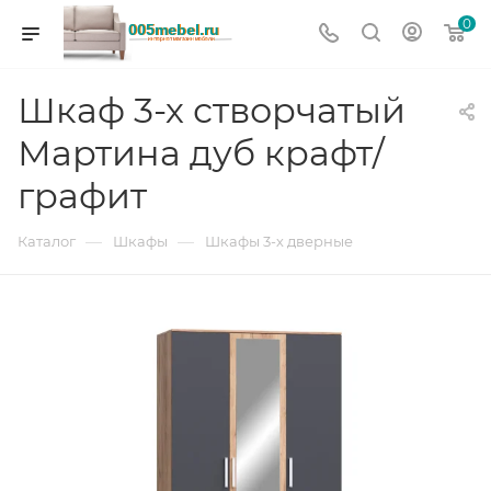
0
Шкаф 3-х створчатый
Мартина дуб крафт/
графит
—
—
Каталог
Шкафы
Шкафы 3-х дверные