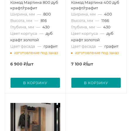
Комод Мартина 800 дуб
Комод Мартина 400 дуб
крафт/графит
крафт/графит
Ширина, мм
—
800
Ширина, мм
—
400
Высота, мм
—
816
Высота, мм
—
1166
Глубина, мм
—
430
Глубина, мм
—
430
Цвет корпуса
—
дуб
Цвет корпуса
—
дуб
крафт золотой
крафт золотой
Цвет фасада
—
графит
Цвет фасада
—
графит
изготовление под заказ
изготовление под заказ
6 900
₽
/шт
7 100
₽
/шт
В КОРЗИНУ
В КОРЗИНУ