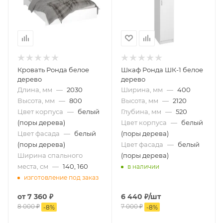
Кровать Ронда белое
Шкаф Ронда ШК-1 белое
дерево
дерево
Длина, мм
—
2030
Ширина, мм
—
400
Высота, мм
—
800
Высота, мм
—
2120
Цвет корпуса
—
белый
Глубина, мм
—
520
(поры дерева)
Цвет корпуса
—
белый
Цвет фасада
—
белый
(поры дерева)
(поры дерева)
Цвет фасада
—
белый
Ширина спального
(поры дерева)
места, см
—
140, 160
в наличии
изготовление под заказ
от
7 360 ₽
6 440
₽
/шт
8 000 ₽
7 000
₽
-
8
%
-
8
%