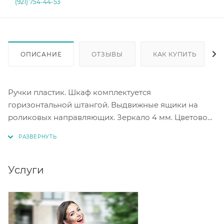
(921) 754-44-53
ОПИСАНИЕ
ОТЗЫВЫ
КАК КУПИТЬ
Ручки пластик. Шкаф комплектуется
горизонтальной штангой. Выдвижные ящики на
роликовых направляющих. Зеркало 4 мм. Цветовое
решение белое дерево.
Внимание! Монтаж зеркал к фасадам производится
самостоятельно при сборке.
Услуги