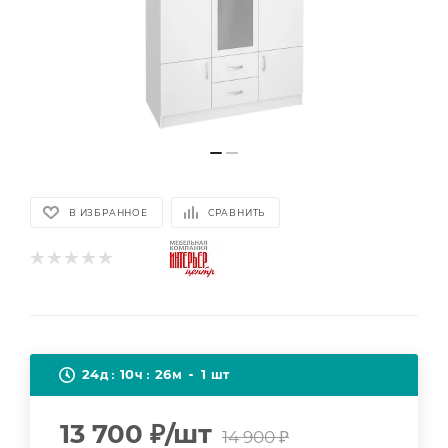
В ИЗБРАННОЕ
СРАВНИТЬ
24
10
26
1
д
ч
м
шт
13 700
₽
/шт
14 900
₽