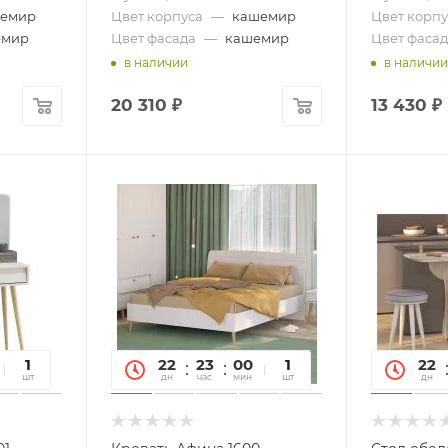
емир
Цвет корпуса
—
кашемир
Цвет корпу
емир
Цвет фасада
—
кашемир
Цвет фаса
в наличии
в наличии
20 310
₽
13 430
₽
06
1
22
23
00
06
1
22
сек
шт
дн
час
мин
сек
шт
дн