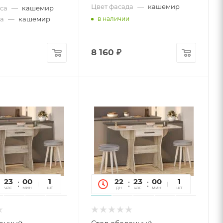
Цвет фасада
—
кашемир
са
—
кашемир
да
—
кашемир
в наличии
8 160
₽
23
00
06
1
22
23
00
06
1
час
мин
сек
шт
дн
час
мин
сек
шт