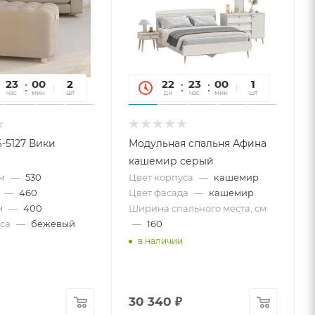
23
00
06
2
22
23
00
06
1
час
мин
сек
шт
дн
час
мин
сек
шт
6-5127 Вики
Модульная спальня Афина
кашемир серый
м
—
530
Цвет корпуса
—
кашемир
—
460
Цвет фасада
—
кашемир
м
—
400
Ширина спального места, см
са
—
бежевый
—
160
в наличии
30 340
₽