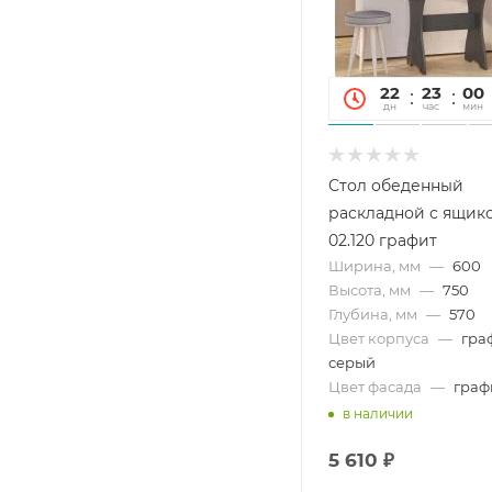
22
23
00
дн
час
мин
Стол обеденный
раскладной с ящико
02.120 графит
Ширина, мм
—
600
Высота, мм
—
750
Глубина, мм
—
570
Цвет корпуса
—
гра
серый
Цвет фасада
—
граф
в наличии
5 610
₽