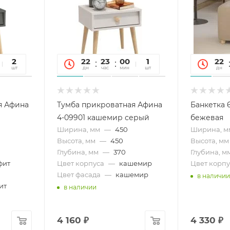
06
2
22
23
00
06
1
22
сек
шт
дн
час
мин
сек
шт
дн
я Афина
Тумба прикроватная Афина
Банкетка 
4-09901 кашемир серый
бежевая
Ширина, мм
—
450
Ширина, м
Высота, мм
—
450
Высота, мм
Глубина, мм
—
370
Глубина, м
фит
Цвет корпуса
—
кашемир
Цвет корпу
Цвет фасада
—
кашемир
в наличии
ит
в наличии
4 160
₽
4 330
₽