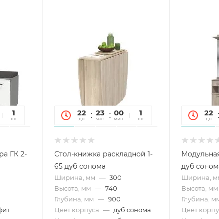
06
1
22
23
00
06
1
22
сек
шт
дн
час
мин
сек
шт
дн
ра ГК 2-
Стол-книжка раскладной 1-
Модульна
65 дуб сонома
дуб соном
Ширина, мм
—
300
Ширина, м
Высота, мм
—
740
Высота, мм
Глубина, мм
—
900
Глубина, м
фит
Цвет корпуса
—
дуб сонома
Цвет корпу