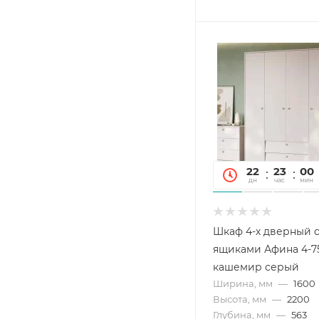
22
23
00
дн
час
мин
Шкаф 4-х дверный 
ящиками Афина 4-7
кашемир серый
Ширина, мм
—
1600
Высота, мм
—
2200
Глубина, мм
—
563