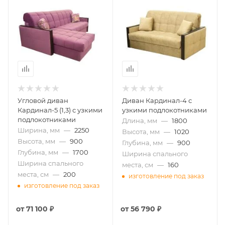
Угловой диван
Диван Кардинал-4 с
Кардинал-5 (1,3) с узкими
узкими подлокотниками
подлокотниками
Длина, мм
—
1800
Ширина, мм
—
2250
Высота, мм
—
1020
Высота, мм
—
900
Глубина, мм
—
900
Глубина, мм
—
1700
Ширина спального
Ширина спального
места, см
—
160
места, см
—
200
изготовление под заказ
изготовление под заказ
от
71 100 ₽
от
56 790 ₽