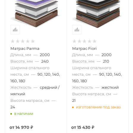
Матрас Parma
Матрас Fiori
Длина, мм
—
2000
Длина, мм
—
2000
Высота, мм
—
240
Высота, мм
—
210
Ширина спального
Ширина спального
места, см
—
90, 120, 140,
места, см
—
90, 120, 140,
160, 180
160, 180
Жесткость
—
средний /
Жесткость
—
жесткий
мягкий
Высота матраса, см
—
Высота матраса, см
—
21
24
изготовление под заказ
в наличии
от
14 970 ₽
от
15 430 ₽