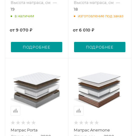
Высота матраса, см
—
Высота матраса, см
—
19
18
в наличии
изготовление под заказ
от
9 070 ₽
от
6 010 ₽
ПОДРОБНЕЕ
ПОДРОБНЕЕ
Матрас Porta
Матрас Anemone