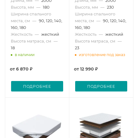
Длина, мм
—
2000
Длина, мм
—
2000
Высота, мм
—
180
Высота, мм
—
230
Ширина спального
Ширина спального
места, см
—
90, 120, 140,
места, см
—
90, 120, 140,
160, 180
160, 180
Жесткость
—
жесткий
Жесткость
—
жесткий
Высота матраса, см
—
Высота матраса, см
—
18
23
в наличии
изготовление под заказ
от
6 870 ₽
от
12 990 ₽
ПОДРОБНЕЕ
ПОДРОБНЕЕ