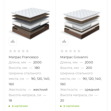
Матрас Francesco
Матрас Giovanni
Длина, мм
—
2000
Длина, мм
—
2000
Высота, мм
—
180
Высота, мм
—
200
Ширина спального
Ширина спального
места, см
—
90, 120, 140,
места, см
—
90, 120, 140,
160
160
Жесткость
—
жесткий
Жесткость
—
средний
Высота матраса, см
—
Высота матраса, см
—
18
20
в наличии
в наличии