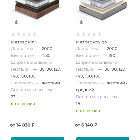
Матрас Pini
Матрас Rovigo
Длина, мм
—
2000
Длина, мм
—
2000
Высота, мм
—
230
Высота, мм
—
190
Ширина спального
Ширина спального
места, см
—
80, 90, 120,
места, см
—
80, 90, 120,
140, 160, 180
140, 160, 180
Жесткость
—
жесткий
Жесткость
—
жесткий /
Высота матраса, см
—
средний
23
Высота матраса, см
—
19
в наличии
в наличии
от
14 830 ₽
от
6 140 ₽