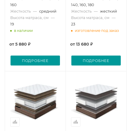
160
140, 160, 180
Жесткость
—
средний
Жесткость
—
жесткий
Высота матраса, см
—
Высота матраса, см
—
19
23
в наличии
изготовление под заказ
от
5 880 ₽
от
13 680 ₽
ПОДРОБНЕЕ
ПОДРОБНЕЕ