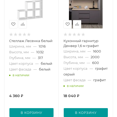
Стеллаж Лесенка белый
Кухонный гарнитур
Денвер 1,6 м графит
Ширина, мм
—
1016
Ширина, мм
—
1600
Высота, мм
—
1032
Высота, мм
—
2000
Глубина, мм
—
317
Глубина, мм
—
600
Цвет корпуса
—
белый
Цвет корпуса
—
графит
Цвет фасада
—
белый
серый
в наличии
Цвет фасада
—
графит
в наличии
4 360
₽
18 040
₽
В КОРЗИНУ
В КОРЗИНУ