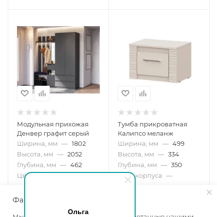
Модульная прихожая
Тумба прикроватная
Денвер графит серый
Калипсо меланж
Ширина, мм
—
1802
Ширина, мм
—
499
Высота, мм
—
2052
Высота, мм
—
334
Глубина, мм
—
462
Глубина, мм
—
350
Цвет корпуса
—
графит
Цвет корпуса
—
серый
меланж
Цвет фасада
—
графит
Цвет фасада
—
меланж
Файлы cookie
в наличии
в наличии
Ольга
Мы используем файлы cookie, разработанные нашими