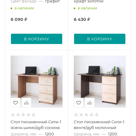
Цвет фасада
—
графит
крафт золотой
в наличии
в наличии
6 090
₽
6 430
₽
В КОРЗИНУ
В КОРЗИНУ
Стол письменный Сити-1
Стол письменный Сити-1
ясень шимо/дуб сонома
венге/дуб молочный
Ширина, мм
—
1200
Ширина, мм
—
1200