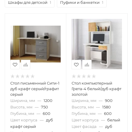
Шкафы для детской
1
Пуфики и банкетки
1
Стол письменный Сити-1
Стол компьютерный
дуб крафт серый/графит
Грета-4 белый/дуб крафт
серый
золотой
Ширина, мм
—
1200
Ширина, мм
—
900
Высота, мм
—
750
Высота, мм
—
1580
Глубина, мм
—
600
Глубина, мм
—
600
Цвет корпуса
—
дуб
Цвет корпуса
—
белый
крафт серый
Цвет фасада
—
дуб