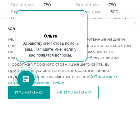
Высота, мм
—
750
Высота, мм
—
750
Глубина, мм
—
600
Глубина, мм
—
600
Цвет корпуса
—
ясень
Цвет корпуса
—
венге
шимо темный
Цвет фасада
—
дуб
Файлы cookie
Цвет фасада
—
дуб
молочный
Ольга
Мы используем файлы cookie, разработанные нашими
сонома
в наличии
Здравствуйте! Готова помочь
специалистами и третьими лицами, для анализа событий
в наличии
вам. Напишите мне, если у
на нашем веб-сайте, что позволяет нам улучшать
вас появятся вопросы.
взаимодействие с пользователями и обслуживание.
6 170
₽
6 090
₽
Продолжая просмотр страниц нашего сайта, вы
принимаете условия его использования. Более
подробные сведения смотрите в нашей
Политике в
В КОРЗИНУ
В КОРЗИНУ
отношении файлов Cookie
.
ПРИНИМАЮ
НЕ ПРИНИМАЮ