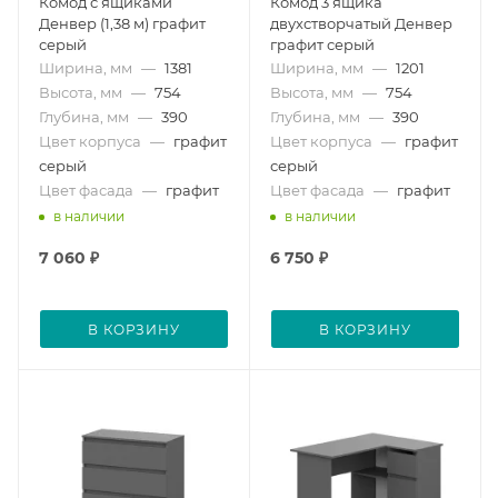
Комод с ящиками
Комод 3 ящика
Денвер (1,38 м) графит
двухстворчатый Денвер
серый
графит серый
Ширина, мм
—
1381
Ширина, мм
—
1201
Высота, мм
—
754
Высота, мм
—
754
Глубина, мм
—
390
Глубина, мм
—
390
Цвет корпуса
—
графит
Цвет корпуса
—
графит
серый
серый
Цвет фасада
—
графит
Цвет фасада
—
графит
в наличии
в наличии
7 060
₽
6 750
₽
В КОРЗИНУ
В КОРЗИНУ