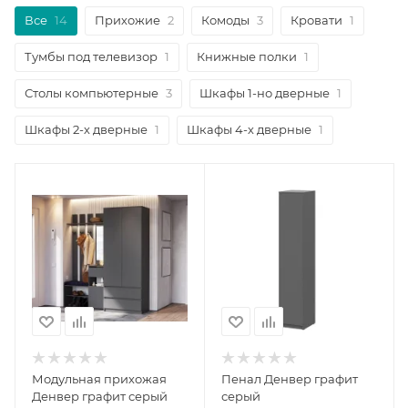
Все
14
Прихожие
2
Комоды
3
Кровати
1
Тумбы под телевизор
1
Книжные полки
1
Столы компьютерные
3
Шкафы 1-но дверные
1
Шкафы 2-х дверные
1
Шкафы 4-х дверные
1
Модульная прихожая
Пенал Денвер графит
Денвер графит серый
серый