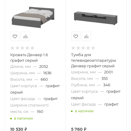
Кровать Денвер 1.6
Тумба для
графит серый
телевидеоаппаратуры
Денвер графит серый
Длина, мм
—
2052
Ширина, мм
—
2001
Ширина, мм
—
1636
Высота, мм
—
355
Высота, мм
—
660
Глубина, мм
—
346
Цвет корпуса
—
графит
Цвет корпуса
—
графит
серый
серый
Цвет фасада
—
графит
Цвет фасада
—
графит
Ширина спального
в наличии
места, см
—
160
в наличии
10 530
₽
5 760
₽