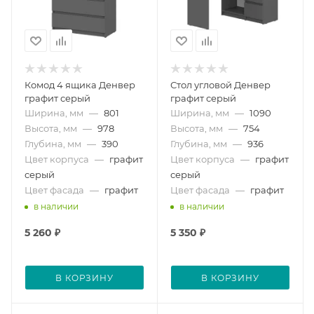
Комод 4 ящика Денвер
Стол угловой Денвер
графит серый
графит серый
Ширина, мм
—
801
Ширина, мм
—
1090
Высота, мм
—
978
Высота, мм
—
754
Глубина, мм
—
390
Глубина, мм
—
936
Цвет корпуса
—
графит
Цвет корпуса
—
графит
серый
серый
Цвет фасада
—
графит
Цвет фасада
—
графит
в наличии
в наличии
5 260
₽
5 350
₽
В КОРЗИНУ
В КОРЗИНУ