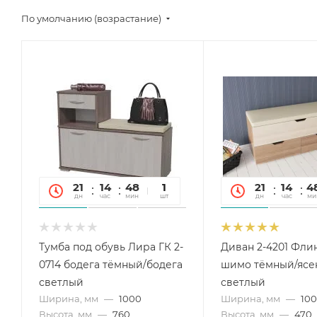
По умолчанию (возрастание)
21
14
48
31
1
21
14
4
дн
час
мин
сек
шт
дн
час
ми
Тумба под обувь Лира ГК 2-
Диван 2-4201 Фли
0714 бодега тёмный/бодега
шимо тёмный/ясе
светлый
светлый
Ширина, мм
—
1000
Ширина, мм
—
10
Высота, мм
—
760
Высота, мм
—
470