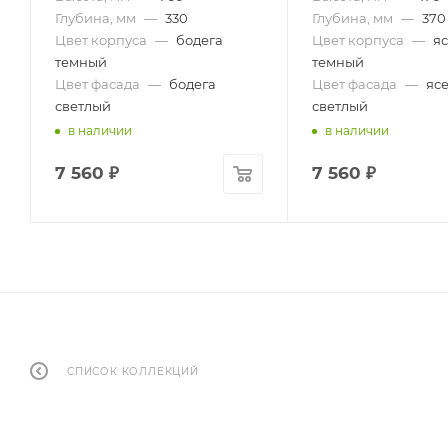
Глубина, мм
—
330
Глубина, мм
—
370
Цвет корпуса
—
бодега
Цвет корпуса
—
я
темный
темный
Цвет фасада
—
бодега
Цвет фасада
—
яс
светлый
светлый
в наличии
в наличии
7 560
₽
7 560
₽
СПИСОК КОЛЛЕКЦИЙ