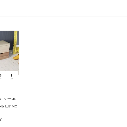
8
31
1
н
сек
шт
нт ясень
нь шимо
00