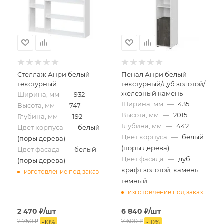
Стеллаж Анри белый
Пенал Анри белый
текстурный
текстурный/дуб золотой/
железный камень
Ширина, мм
—
932
Ширина, мм
—
435
Высота, мм
—
747
Высота, мм
—
2015
Глубина, мм
—
192
Глубина, мм
—
442
Цвет корпуса
—
белый
Цвет корпуса
—
белый
(поры дерева)
(поры дерева)
Цвет фасада
—
белый
Цвет фасада
—
дуб
(поры дерева)
крафт золотой, камень
изготовление под заказ
темный
изготовление под заказ
2 470
₽
/шт
6 840
₽
/шт
2 750
₽
7 600
₽
-
10
%
-
10
%