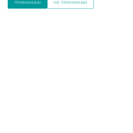
ПРИНИМАЮ
НЕ ПРИНИМАЮ
(поры дерева)
Цвет фасада
—
дуб
В КОРЗИНУ
Цвет фасада
—
дуб
крафт золотой, камень
крафт золотой, камень
темный
темный
изготовление под заказ
изготовление под заказ
6 930
₽
/шт
15 970
₽
/шт
7 700
₽
17 750
₽
-
10
%
-
10
%
В КОРЗИНУ
В КОРЗИНУ