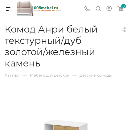
0
Комод Анри белый
текстурный/дуб
золотой/железный
камень
—
—
Каталог
Мебель для детской
Детские комоды