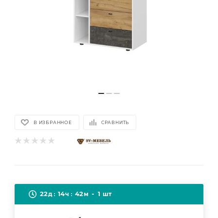
В ИЗБРАННОЕ
СРАВНИТЬ
22
14
42
1
д
ч
м
шт