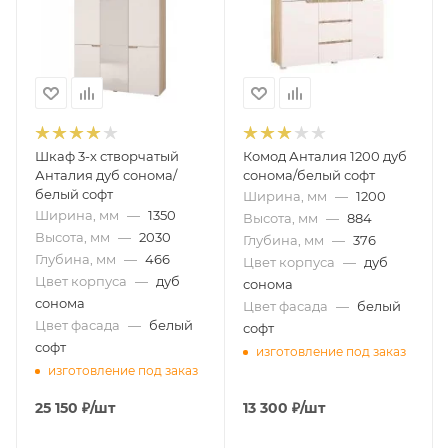
Шкаф 3-х створчатый
Комод Анталия 1200 дуб
Анталия дуб сонома/
сонома/белый софт
белый софт
Ширина, мм
—
1200
Ширина, мм
—
1350
Высота, мм
—
884
Высота, мм
—
2030
Глубина, мм
—
376
Глубина, мм
—
466
Цвет корпуса
—
дуб
Цвет корпуса
—
дуб
сонома
сонома
Цвет фасада
—
белый
Цвет фасада
—
белый
софт
софт
изготовление под заказ
изготовление под заказ
25 150
₽
/шт
13 300
₽
/шт