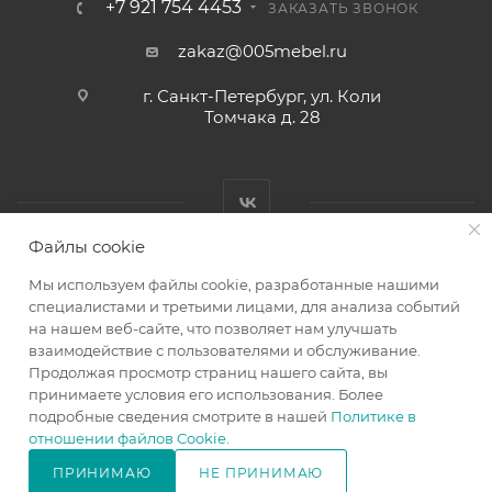
+7 921 754 4453
ЗАКАЗАТЬ ЗВОНОК
zakaz@005mebel.ru
г. Санкт-Петербург, ул. Коли
Томчака д. 28
Файлы cookie
Мы используем файлы cookie, разработанные нашими
специалистами и третьими лицами, для анализа событий
на нашем веб-сайте, что позволяет нам улучшать
Интернет магазин мебели в Санкт-Петербурге © 2000-2026
взаимодействие с пользователями и обслуживание.
г.
Продолжая просмотр страниц нашего сайта, вы
принимаете условия его использования. Более
подробные сведения смотрите в нашей
Политике в
отношении файлов Cookie
.
ПРИНИМАЮ
НЕ ПРИНИМАЮ