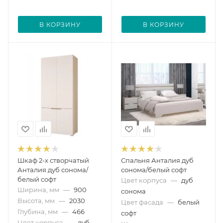
В КОРЗИНУ
В КОРЗИНУ
Шкаф 2-х створчатый
Спальня Анталия дуб
Анталия дуб сонома/
сонома/белый софт
белый софт
Цвет корпуса
—
дуб
Ширина, мм
—
900
сонома
Высота, мм
—
2030
Цвет фасада
—
белый
Глубина, мм
—
466
софт
Цвет корпуса
—
дуб