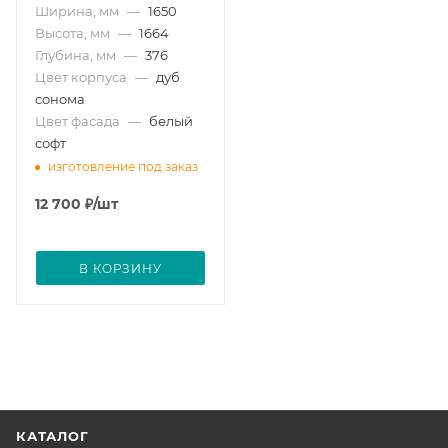
Ширина, мм
—
1650
Высота, мм
—
1664
Глубина, мм
—
376
Цвет корпуса
—
дуб
сонома
Цвет фасада
—
белый
софт
изготовление под заказ
12 700
₽
/шт
В КОРЗИНУ
КАТАЛОГ