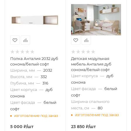
Полка Анталия 2032 дуб
Детская модульная
сонома/белый софт
мебель Анталия дуб
сонома/белый софт
Ширина, мм
—
2032
Цвет корпуса
—
дуб
Высота, мм
—
332
сонома
Глубина, мм
—
316
Цвет фасада
—
белый
Цвет корпуса
—
дуб
софт
сонома
Ширина спального
Цвет фасада
—
белый
места, см
—
80
софт
изготовление под заказ
изготовление под заказ
5 000
₽
/шт
23 850
₽
/шт