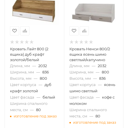
Кровать Лайт 800 (2
Кровать Ненси 800/2
ящика) дуб крафт
ящика ясень шимо
золотой/белый
светлый/капучино
Длина, мм
—
2032
Длина, мм
—
2032
Ширина, мм
—
836
Ширина, мм
—
800
Высота, мм
—
800
Высота, мм
—
836
Цвет корпуса
—
дуб
Цвет корпуса
—
ясень
крафт золотой
шимо светлый
Цвет фасада
—
белый
Цвет фасада
—
кофе с
Ширина спального
молоком
места, см
—
80
Ширина спального
места, см
—
80
изготовление под заказ
изготовление под заказ