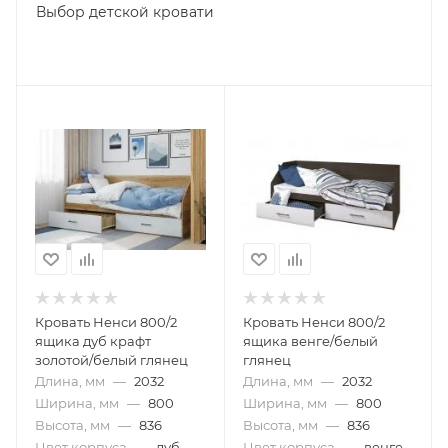
Выбор детской кровати
Кровать Ненси 800/2
Кровать Ненси 800/2
ящика дуб крафт
ящика венге/белый
золотой/белый глянец
глянец
Длина, мм
—
2032
Длина, мм
—
2032
Ширина, мм
—
800
Ширина, мм
—
800
Высота, мм
—
836
Высота, мм
—
836
Цвет корпуса
—
дуб
Цвет корпуса
—
венге