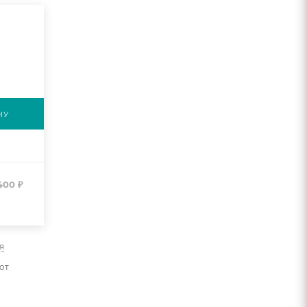
НУ
400
₽
я
от