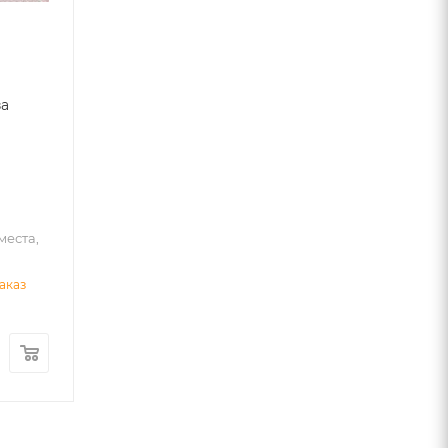
за
0
а
места,
аказ