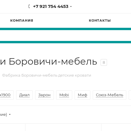
+7 921 754 4453
КОМПАНИЯ
КОНТАКТЫ
ки Боровичи-мебель
8
Фабрика Боровичи-мебель детские кровати
х1900
Диал
Зарон
Mobi
Миф
Союз-Мебель
ние)