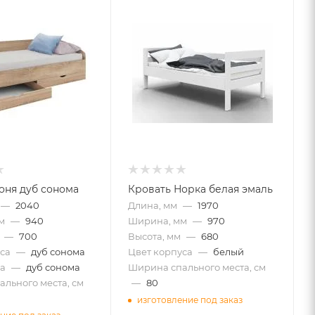
оня дуб сонома
Кровать Норка белая эмаль
—
2040
Длина, мм
—
1970
м
—
940
Ширина, мм
—
970
—
700
Высота, мм
—
680
са
—
дуб сонома
Цвет корпуса
—
белый
а
—
дуб сонома
Ширина спального места, см
льного места, см
—
80
изготовление под заказ