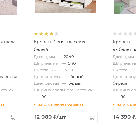
ортиком
Кровать Соня Классика
Кровать Н
белый
выбеленна
Длина, мм
—
2040
Длина, мм
Ширина, мм
—
940
Ширина, м
Высота, мм
—
700
Высота, мм
еленная
Цвет корпуса
—
белый
Цвет корпу
Цвет фасада
—
белый
береза
ста, см
Ширина спального места, см
Ширина спа
—
90
—
80
каз
изготовление под заказ
изготовле
12 080
₽
/шт
14 390
₽