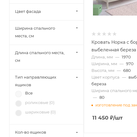
МК Стиль (
4
)
Цвет фасада
Тэкс (
3
)
Союз-Мебель (
2
)
Ширина спального
БРВ-Мебель (
3
)
места, см
Кровать Норка с б
Диал (
8
)
выбеленная береза
Зарон (
9
)
Длина спального места,
Длина, мм
—
1970
см
Ширина, мм
—
970
Высота, мм
—
680
Тип направляющих
Цвет корпуса
—
выб
береза
ящиков
Ширина спального ме
Все
—
80
роликовые (
0
)
изготовление под за
шариковые (
0
)
11 450
₽
/шт
Кол-во ящиков