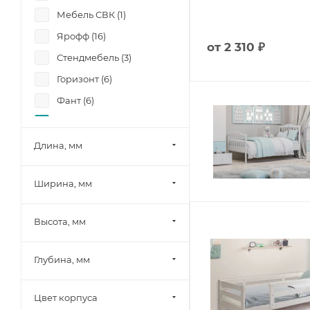
Мебель СВК (
1
)
Ярофф (
16
)
от
2 310 ₽
Стендмебель (
3
)
Горизонт (
6
)
Фант (
6
)
Боровичи-мебель (
8
)
Лион (
6
)
Длина, мм
Памир (
4
)
Ширина, мм
Олмеко (
2
)
Миф (
19
)
Высота, мм
Шведский стандарт
(Сведства VMG Industry)
(
1
)
Глубина, мм
SV-Мебель (
4
)
Цвет корпуса
Mobi (
5
)