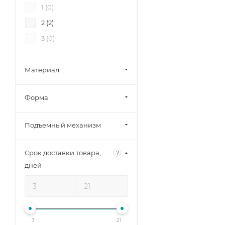
1 (
0
)
2 (
2
)
3 (
0
)
Материал
Форма
Подъемный механизм
Срок доставки товара,
?
дней
3
21