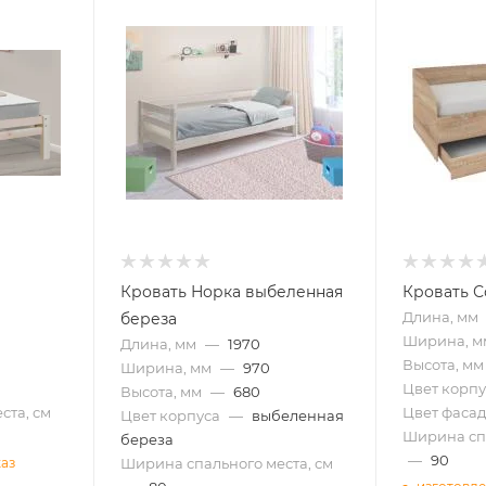
Кровать Норка выбеленная
Кровать С
Длина, мм
береза
Ширина, м
Длина, мм
—
1970
Высота, мм
Ширина, мм
—
970
Цвет корпу
Высота, мм
—
680
ста, см
Цвет фасад
Цвет корпуса
—
выбеленная
Ширина спа
береза
—
90
Ширина спального места, см
каз