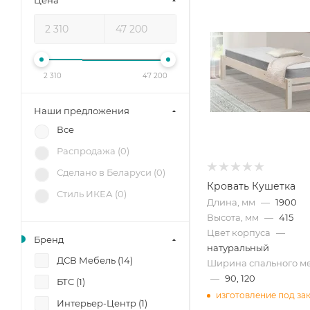
Цена
2 310
47 200
Наши предложения
Все
Распродажа (
0
)
Сделано в Беларуси (
0
)
Кровать Кушетка
Стиль ИКЕА (
0
)
Длина, мм
—
1900
Высота, мм
—
415
Цвет корпуса
—
Бренд
натуральный
ДСВ Мебель (
14
)
Ширина спального ме
—
90, 120
БТС (
1
)
изготовление под за
Интерьер-Центр (
1
)