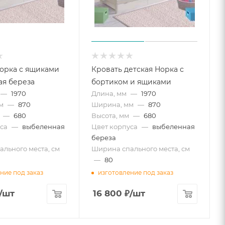
орка с ящиками
Кровать детская Норка с
я береза
бортиком и ящиками
—
1970
Длина, мм
—
1970
м
—
870
Ширина, мм
—
870
—
680
Высота, мм
—
680
са
—
выбеленная
Цвет корпуса
—
выбеленная
береза
льного места, см
Ширина спального места, см
—
80
ние под заказ
изготовление под заказ
/шт
16 800
₽
/шт