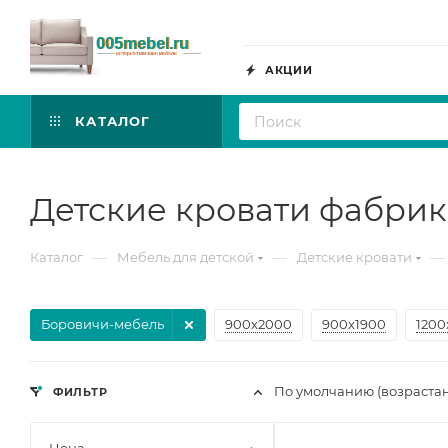
АКЦИИ
КАТАЛОГ
Детские кровати фабри
—
—
—
Каталог
Мебель для детской
Детские кровати
Боровичи-мебель
900х2000
900х1900
1200
По умолчанию (возраста
ФИЛЬТР