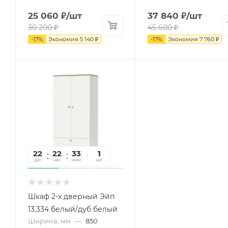
25 060
₽
/шт
37 840
₽
/шт
30 200
₽
45 600
₽
-
17
%
Экономия
5 140
₽
-
17
%
Экономия
7 760
₽
22
22
33
02
1
дн
час
мин
сек
шт
Шкаф 2-х дверный Эйп
13.334 белый/дуб белый
Ширина, мм
—
850