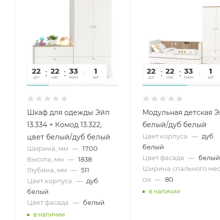
22
22
33
02
1
22
22
33
02
1
дн
час
мин
сек
шт
дн
час
мин
сек
шт
Шкаф для одежды Эйп
Модульная детская 
13.334 + Комод 13.322,
белый/дуб белый
Цвет корпуса
—
дуб
цвет белый/дуб белый
белый
Ширина, мм
—
1700
Цвет фасада
—
белый
Высота, мм
—
1838
Ширина спального мес
Глубина, мм
—
511
см
—
80
Цвет корпуса
—
дуб
белый
в наличии
Цвет фасада
—
белый
в наличии