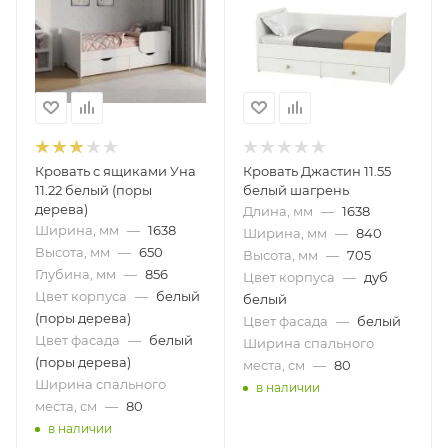
Кровать с ящиками Уна
Кровать Джастин 11.55
11.22 белый (поры
белый шагрень
дерева)
Длина, мм
—
1638
Ширина, мм
—
1638
Ширина, мм
—
840
Высота, мм
—
650
Высота, мм
—
705
Глубина, мм
—
856
Цвет корпуса
—
дуб
Цвет корпуса
—
белый
белый
(поры дерева)
Цвет фасада
—
белый
Цвет фасада
—
белый
Ширина спального
(поры дерева)
места, см
—
80
Ширина спального
в наличии
места, см
—
80
в наличии