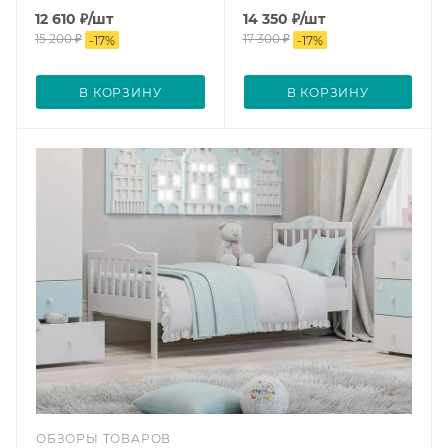
12 610
₽
/шт
14 350
₽
/шт
15 200
₽
17 300
₽
-
17
%
-
17
%
В КОРЗИНУ
В КОРЗИНУ
ОБЗОРЫ ТОВАРОВ