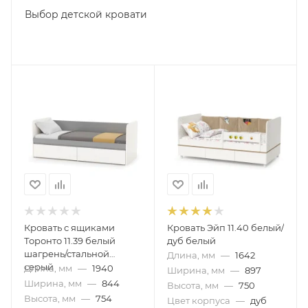
Выбор детской кровати
Кровать с ящиками
Кровать Эйп 11.40 белый/
Торонто 11.39 белый
дуб белый
шагрень/стальной
Длина, мм
—
1642
серый
Длина, мм
—
1940
Ширина, мм
—
897
Ширина, мм
—
844
Высота, мм
—
750
Высота, мм
—
754
Цвет корпуса
—
дуб