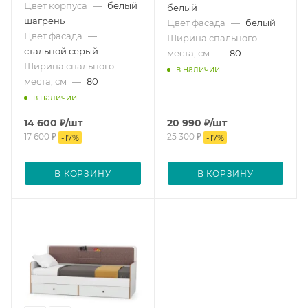
Цвет корпуса
—
белый
белый
шагрень
Цвет фасада
—
белый
Цвет фасада
—
Ширина спального
стальной серый
места, см
—
80
Ширина спального
в наличии
места, см
—
80
в наличии
14 600
₽
/шт
20 990
₽
/шт
17 600
₽
25 300
₽
-
17
%
-
17
%
В КОРЗИНУ
В КОРЗИНУ