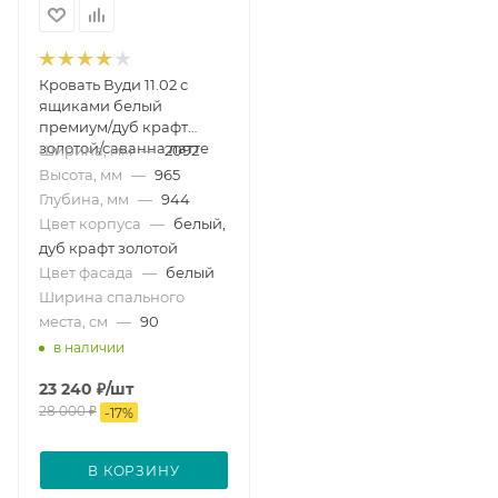
Кровать Вуди 11.02 с
ящиками белый
премиум/дуб крафт
золотой/саванна латте
Ширина, мм
—
2092
Высота, мм
—
965
Глубина, мм
—
944
Цвет корпуса
—
белый,
дуб крафт золотой
Цвет фасада
—
белый
Ширина спального
места, см
—
90
в наличии
23 240
₽
/шт
28 000
₽
-
17
%
В КОРЗИНУ