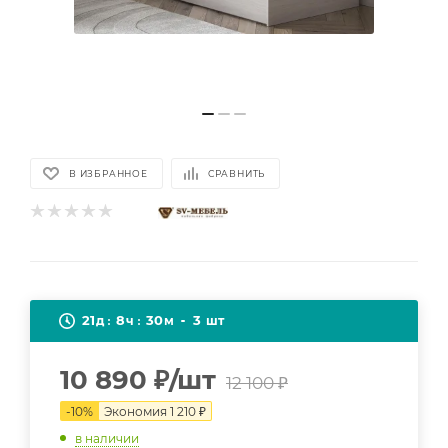
В ИЗБРАННОЕ
СРАВНИТЬ
21
8
30
3
д
ч
м
шт
10 890
₽
/шт
12 100
₽
-
10
%
Экономия
1 210
₽
в наличии