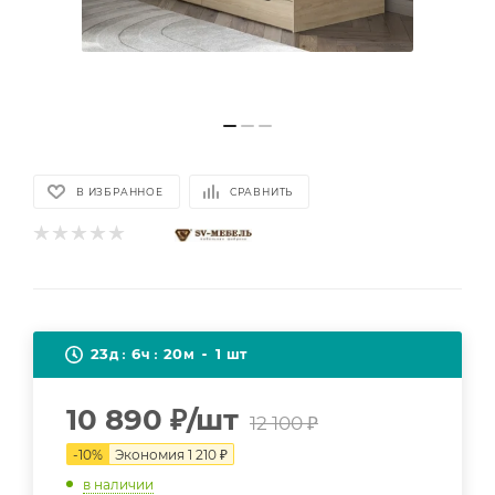
В ИЗБРАННОЕ
СРАВНИТЬ
23
6
20
1
д
ч
м
шт
10 890
₽
/шт
12 100
₽
-
10
%
Экономия
1 210
₽
в наличии