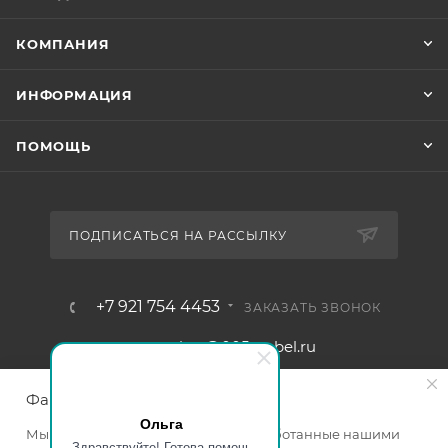
КОМПАНИЯ
ИНФОРМАЦИЯ
ПОМОЩЬ
ПОДПИСАТЬСЯ НА РАССЫЛКУ
+7 921 754 4453
ЗАКАЗАТЬ ЗВОНОК
zakaz@005mebel.ru
г. Санкт-Петербург, ул. Коли
Файлы cookie
Томчака д. 28
Ольга
Мы используем файлы cookie, разработанные нашими
Здравствуйте! Готова помочь