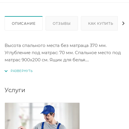
ОПИСАНИЕ
ОТЗЫВЫ
КАК КУПИТЬ
Высота спального места без матраца 370 мм.
Углубление под матрас: 70 мм. Спальное место под
матрас 900х200 см. Ящик для белья.
Ортопедическое основание с подъемным
механизмом в комплекте.
Каркас: массив дерева, ЛДСП, ДВП, фанера,
Услуги
пенополиуретан
При заказе нужно указывать угол (правый/левый).
Под заказ цветовое исполнение в коллекции ткани