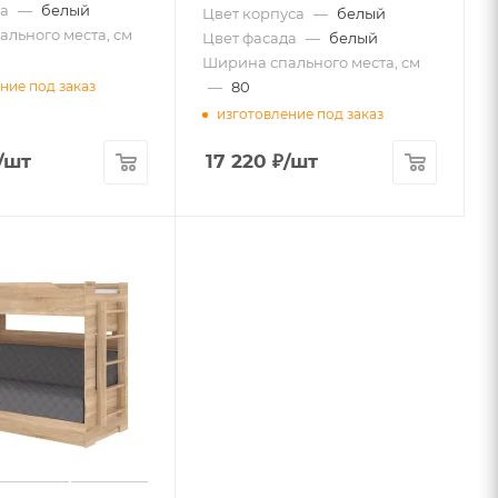
а
—
белый
Цвет корпуса
—
белый
льного места, см
Цвет фасада
—
белый
Ширина спального места, см
—
80
ние под заказ
изготовление под заказ
/шт
17 220
₽
/шт