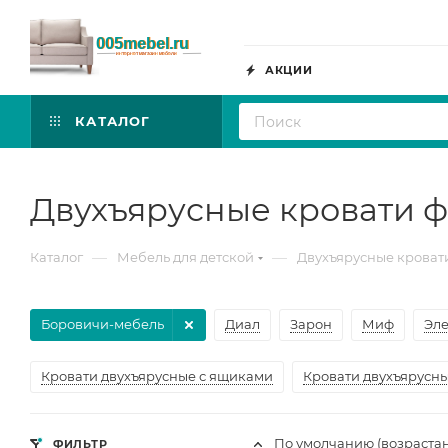
АКЦИИ
КАТАЛОГ
Двухъярусные кровати 
—
—
Каталог
Мебель для детской
Двухъярусные кроват
Боровичи-мебель
Диал
Зарон
Миф
Эле
Кровати двухъярусные с ящиками
Кровати двухъярусн
По умолчанию (возраста
ФИЛЬТР