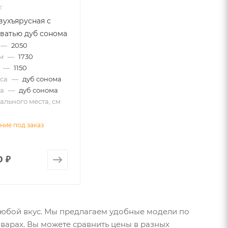
вухъярусная с
ватью дуб сонома
—
2050
м
—
1730
—
1150
са
—
дуб сонома
а
—
дуб сонома
льного места, см
ние под заказ
0 ₽
любой вкус. Мы предлагаем удобные модели по
оварах. Вы можете сравнить цены в разных