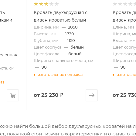
ть
Кровать двухъярусная с
Кровать д
иками
диван-кроватью белый
диван-кро
Ширина, мм
—
2050
Длина, мм
Высота, мм
—
1730
Ширина, м
Глубина, мм
—
1150
Высота, мм
Цвет корпуса
—
белый
Цвет корпу
Цвет фасада
—
белый
Цвет фасад
еленная
Ширина спального места, см
Ширина спа
—
90
—
90
ста, см
изготовление под заказ
изготовле
каз
от
25 230 ₽
от
25 73
можно найти большой выбор двухъярусных кроватей на 
д покупкой стоит изучить характеристики и отзывы о т