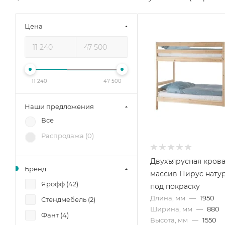
Цена
11 240
47 500
Наши предложения
Все
Распродажа (
0
)
Двухъярусная крова
Бренд
массив Пирус нату
Ярофф (
42
)
под покраску
Длина, мм
—
1950
Стендмебель (
2
)
Ширина, мм
—
880
Фант (
4
)
Высота, мм
—
1550