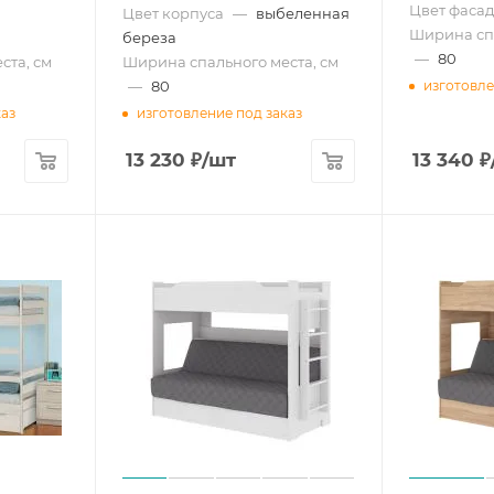
Цвет фасад
Цвет корпуса
—
выбеленная
Ширина спа
береза
—
80
ста, см
Ширина спального места, см
—
80
изготовле
каз
изготовление под заказ
13 230
₽
/шт
13 340
₽