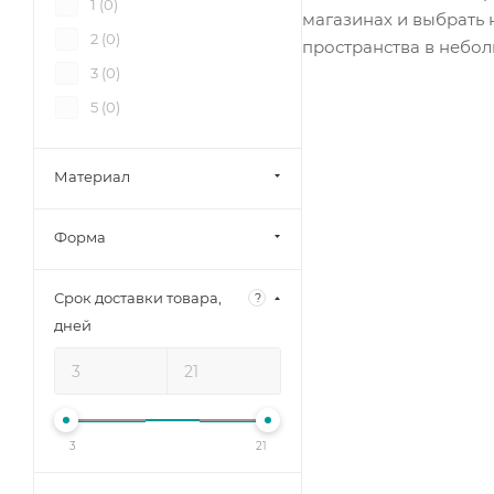
1 (
0
)
магазинах и выбрать
2 (
0
)
пространства в небол
3 (
0
)
5 (
0
)
Материал
Форма
Срок доставки товара,
?
дней
3
21