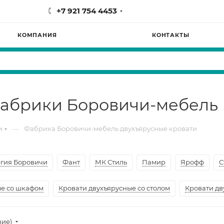
+7 921 754 4453
КОМПАНИЯ
КОНТАКТЫ
фабрики Боровичи-мебель
—
и
Фабрика Боровичи-мебель двухъярусные кровати
гия Боровичи
Фант
МК Стиль
Памир
Ярофф
С
ые со шкафом
Кровати двухъярусные со столом
Кровати дв
ние)