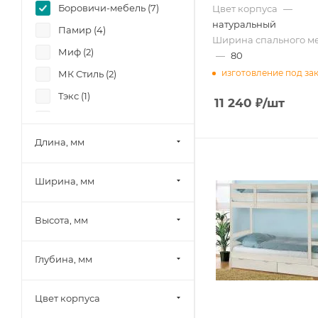
Боровичи-мебель (
7
)
Цвет корпуса
—
натуральный
Памир (
4
)
Ширина спального ме
Миф (
2
)
—
80
изготовление под за
МК Стиль (
2
)
Тэкс (
1
)
11 240
₽
/шт
Элегия Боровичи (
3
)
Диал (
3
)
Длина, мм
Зарон (
1
)
Ширина, мм
Высота, мм
Глубина, мм
Цвет корпуса