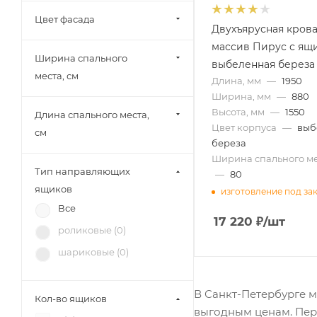
Цвет фасада
Двухъярусная крова
массив Пирус с ящ
Ширина спального
выбеленная береза
места, см
Длина, мм
—
1950
Ширина, мм
—
880
Высота, мм
—
1550
Длина спального места,
Цвет корпуса
—
выб
см
береза
Ширина спального ме
Тип направляющих
—
80
ящиков
изготовление под за
Все
17 220
₽
/шт
роликовые (
0
)
шариковые (
0
)
В Санкт-Петербурге 
Кол-во ящиков
выгодным ценам. Пере