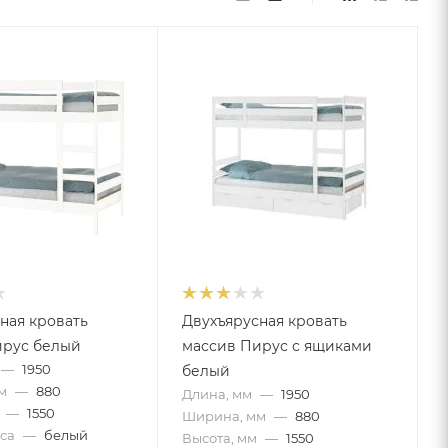
ная кровать
Двухъярусная кровать
ирус белый
массив Пирус с ящиками
—
1950
белый
м
—
880
Длина, мм
—
1950
—
1550
Ширина, мм
—
880
са
—
белый
Высота, мм
—
1550