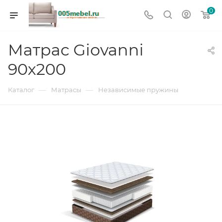
0
Матрас Giovanni
90х200
—
—
Каталог
Матрасы
Независимые пружины