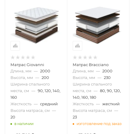
Матрас Giovanni
Матрас Bracciano
Длина, мм
—
2000
Длина, мм
—
2000
Высота, мм
—
200
Высота, мм
—
230
Ширина спального
Ширина спального
места, см
—
90, 120, 140,
места, см
—
80, 90, 120,
160
140, 160, 180
Жесткость
—
средний
Жесткость
—
жесткий
Высота матраса, см
—
Высота матраса, см
—
20
23
в наличии
изготовление под заказ