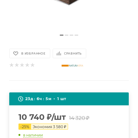
В ИЗБРАННОЕ
СРАВНИТЬ
23
6
5
1
д
ч
м
шт
10 740
₽
/шт
14 320
₽
-
25
%
Экономия
3 580
₽
в наличии