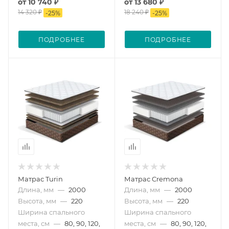
от
10 740 ₽
от
13 680 ₽
14 320 ₽
18 240 ₽
-
25
%
-
25
%
ПОДРОБНЕЕ
ПОДРОБНЕЕ
Матрас Turin
Матрас Cremona
Длина, мм
—
2000
Длина, мм
—
2000
Высота, мм
—
220
Высота, мм
—
220
Ширина спального
Ширина спального
места, см
—
80, 90, 120,
места, см
—
80, 90, 120,