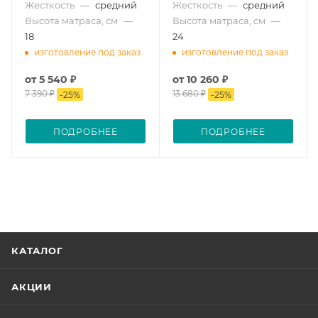
Жесткость
—
средний
Жесткость
—
средний
Высота матраса, см
—
Высота матраса, см
—
18
24
изготовление под заказ
изготовление под заказ
от
5 540 ₽
от
10 260 ₽
7 390 ₽
13 680 ₽
-
25
%
-
25
%
ПОДРОБНЕЕ
ПОДРОБНЕЕ
КАТАЛОГ
АКЦИИ