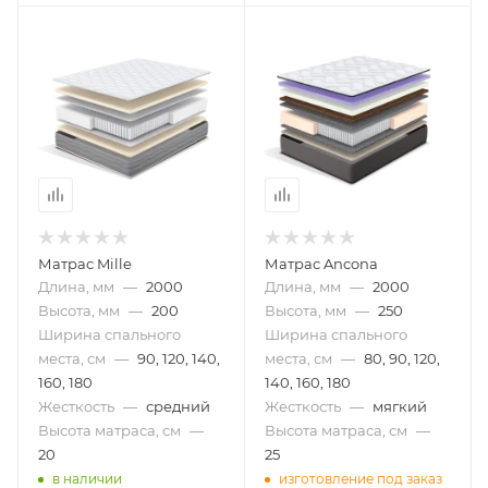
Матрас Mille
Матрас Ancona
Длина, мм
—
2000
Длина, мм
—
2000
Высота, мм
—
200
Высота, мм
—
250
Ширина спального
Ширина спального
места, см
—
90, 120, 140,
места, см
—
80, 90, 120,
160, 180
140, 160, 180
Жесткость
—
средний
Жесткость
—
мягкий
Высота матраса, см
—
Высота матраса, см
—
20
25
в наличии
изготовление под заказ