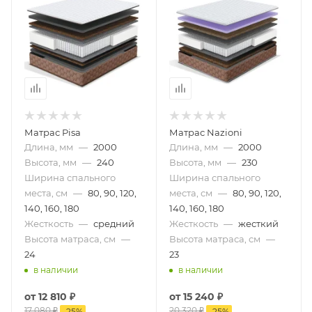
Матрас Pisa
Матрас Nazioni
Длина, мм
—
2000
Длина, мм
—
2000
Высота, мм
—
240
Высота, мм
—
230
Ширина спального
Ширина спального
места, см
—
80, 90, 120,
места, см
—
80, 90, 120,
140, 160, 180
140, 160, 180
Жесткость
—
средний
Жесткость
—
жесткий
Высота матраса, см
—
Высота матраса, см
—
24
23
в наличии
в наличии
от
12 810 ₽
от
15 240 ₽
17 080 ₽
20 320 ₽
-
25
%
-
25
%