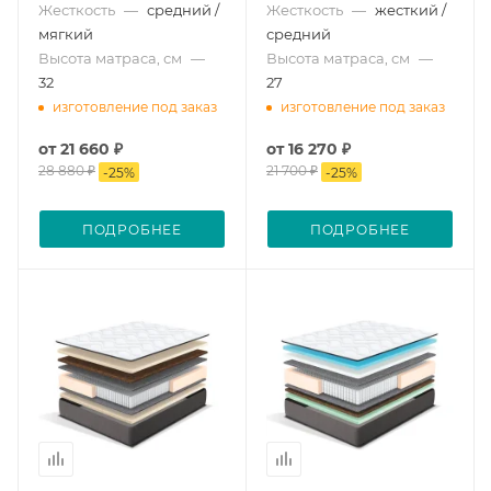
Жесткость
—
средний /
Жесткость
—
жесткий /
мягкий
средний
Высота матраса, см
—
Высота матраса, см
—
32
27
изготовление под заказ
изготовление под заказ
от
21 660 ₽
от
16 270 ₽
28 880 ₽
21 700 ₽
-
25
%
-
25
%
ПОДРОБНЕЕ
ПОДРОБНЕЕ