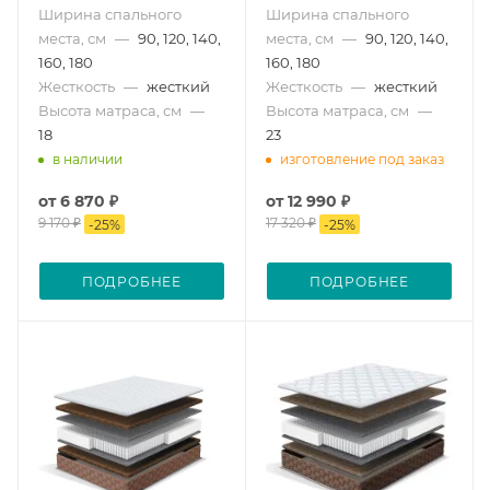
Ширина спального
Ширина спального
места, см
—
90, 120, 140,
места, см
—
90, 120, 140,
160, 180
160, 180
Жесткость
—
жесткий
Жесткость
—
жесткий
Высота матраса, см
—
Высота матраса, см
—
18
23
в наличии
изготовление под заказ
от
6 870 ₽
от
12 990 ₽
9 170 ₽
17 320 ₽
-
25
%
-
25
%
ПОДРОБНЕЕ
ПОДРОБНЕЕ