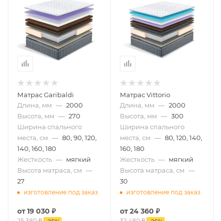
Матрас Garibaldi
Матрас Vittorio
Длина, мм
—
2000
Длина, мм
—
2000
Высота, мм
—
270
Высота, мм
—
300
Ширина спального
Ширина спального
места, см
—
80, 90, 120,
места, см
—
80, 120, 140,
140, 160, 180
160, 180
Жесткость
—
мягкий
Жесткость
—
мягкий
Высота матраса, см
—
Высота матраса, см
—
27
30
изготовление под заказ
изготовление под заказ
от
19 030 ₽
от
24 360 ₽
25 380 ₽
32 480 ₽