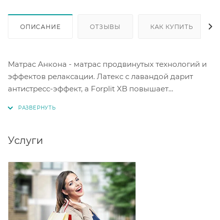
ОПИСАНИЕ
ОТЗЫВЫ
КАК КУПИТЬ
Матрас Анкона - матрас
продвинутых технологий и
эффектов релаксации. Латекс с лавандой дарит
антистресс-эффект, а Forplit XB повышает
износостойкость.Пружинный блок на 1020
независимых элементов адаптируется к телу с
высокой точностью. Высота 25 см. Нагрузка до 140
кг.
Жесткость: низкая. Чехол: трикотаж,
Услуги
простеганный на пене 2 см и Hollcon плотностью 250
гр/м2.
Наполнение:
Латекс лаванда - 2 см. Точечно воздействует на
мышцы тела.