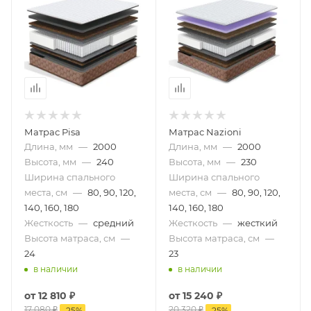
Матрас Pisa
Матрас Nazioni
Длина, мм
—
2000
Длина, мм
—
2000
Высота, мм
—
240
Высота, мм
—
230
Ширина спального
Ширина спального
места, см
—
80, 90, 120,
места, см
—
80, 90, 120,
140, 160, 180
140, 160, 180
Жесткость
—
средний
Жесткость
—
жесткий
Высота матраса, см
—
Высота матраса, см
—
24
23
в наличии
в наличии
от
12 810 ₽
от
15 240 ₽
17 080 ₽
20 320 ₽
-
25
%
-
25
%