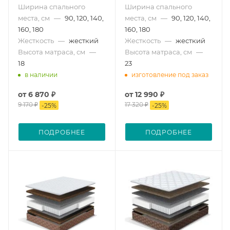
Ширина спального
Ширина спального
места, см
—
90, 120, 140,
места, см
—
90, 120, 140,
160, 180
160, 180
Жесткость
—
жесткий
Жесткость
—
жесткий
Высота матраса, см
—
Высота матраса, см
—
18
23
в наличии
изготовление под заказ
от
6 870 ₽
от
12 990 ₽
9 170 ₽
17 320 ₽
-
25
%
-
25
%
ПОДРОБНЕЕ
ПОДРОБНЕЕ