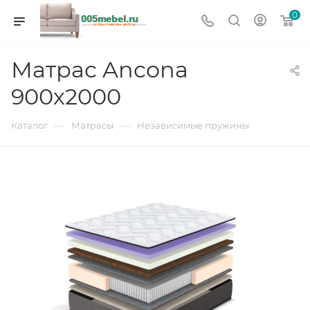
0
Матрас Ancona
900х2000
—
—
Каталог
Матрасы
Независимые пружины