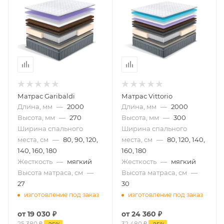
Матрас Garibaldi
Матрас Vittorio
Длина, мм
—
2000
Длина, мм
—
2000
Высота, мм
—
270
Высота, мм
—
300
Ширина спального
Ширина спального
места, см
—
80, 90, 120,
места, см
—
80, 120, 140,
140, 160, 180
160, 180
Жесткость
—
мягкий
Жесткость
—
мягкий
Высота матраса, см
—
Высота матраса, см
—
27
30
изготовление под заказ
изготовление под заказ
от
19 030 ₽
от
24 360 ₽
25 380 ₽
32 480 ₽