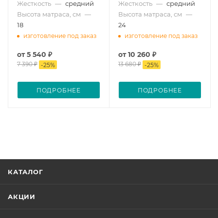
Жесткость
—
средний
Жесткость
—
средний
Высота матраса, см
—
Высота матраса, см
—
18
24
изготовление под заказ
изготовление под заказ
от
5 540 ₽
от
10 260 ₽
7 390 ₽
13 680 ₽
-
25
%
-
25
%
ПОДРОБНЕЕ
ПОДРОБНЕЕ
КАТАЛОГ
АКЦИИ