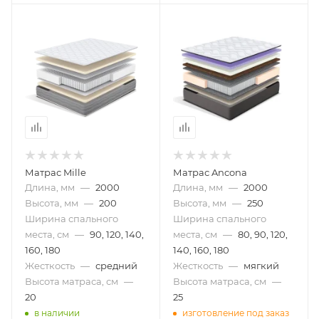
Матрас Mille
Матрас Ancona
Длина, мм
—
2000
Длина, мм
—
2000
Высота, мм
—
200
Высота, мм
—
250
Ширина спального
Ширина спального
места, см
—
90, 120, 140,
места, см
—
80, 90, 120,
160, 180
140, 160, 180
Жесткость
—
средний
Жесткость
—
мягкий
Высота матраса, см
—
Высота матраса, см
—
20
25
в наличии
изготовление под заказ