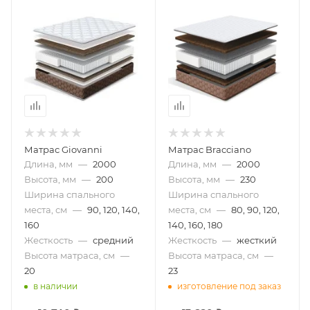
Матрас Giovanni
Матрас Bracciano
Длина, мм
—
2000
Длина, мм
—
2000
Высота, мм
—
200
Высота, мм
—
230
Ширина спального
Ширина спального
места, см
—
90, 120, 140,
места, см
—
80, 90, 120,
160
140, 160, 180
Жесткость
—
средний
Жесткость
—
жесткий
Высота матраса, см
—
Высота матраса, см
—
20
23
в наличии
изготовление под заказ