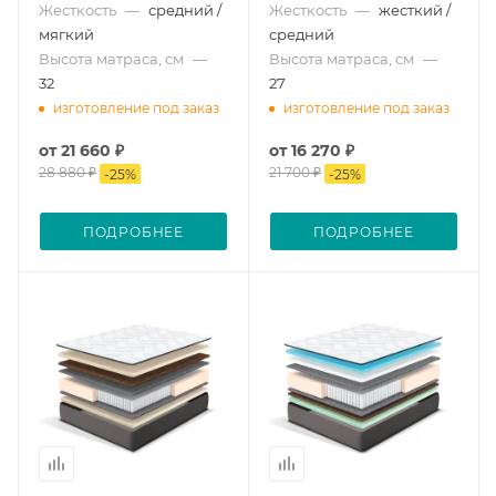
Жесткость
—
средний /
Жесткость
—
жесткий /
мягкий
средний
Высота матраса, см
—
Высота матраса, см
—
32
27
изготовление под заказ
изготовление под заказ
от
21 660 ₽
от
16 270 ₽
28 880 ₽
21 700 ₽
-
25
%
-
25
%
ПОДРОБНЕЕ
ПОДРОБНЕЕ